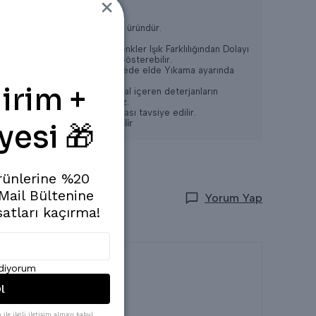
KETEN
kumaştır.
Oldukça rahat bir ve şık bir üründür.
* Konsept Çekimlerinde Renkler Işık Farklılığından Dolayı
Bazı Ürünlerde Değişiklik Gösterebilir.
* Yıkama: Ilık 30-35 Derecede elde Yıkama ayarında
Yapılabilir,
irim +
* Ağartıcı ve yoğun kimyasal içeren deterjanların
kullanılması tavsiye edilmez.
* Gölge de kurutma yapılması tavsiye edilir.
yesi 🎁
* Kuru Temizlemeye verilebilir
rünlerine %20
 Mail Bültenine
Yorum Yap
satları kaçırma!
ediyorum
l
ile ilgili iletişim almayı kabul