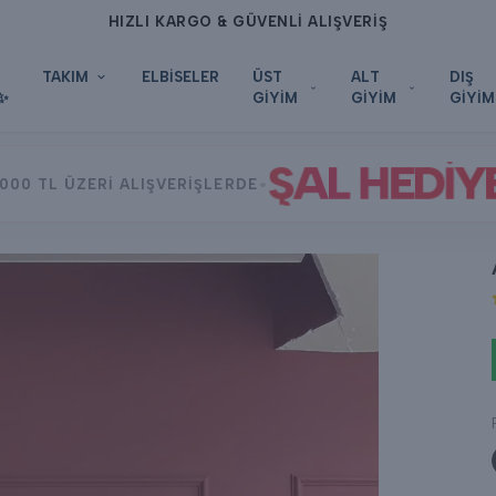
HIZLI KARGO & GÜVENLİ ALIŞVERİŞ
TAKIM
ELBİSELER
ÜST
ALT
DIŞ
✨
GİYİM
GİYİM
GİYİM
ŞAL HEDİY
•
000 TL ÜZERİ ALIŞVERİŞLERDE