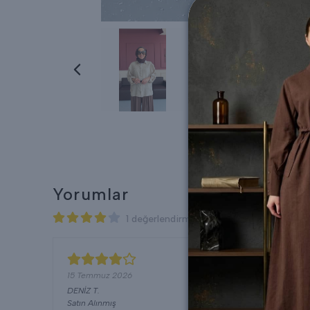
Yorumlar
1 değerlendirmeye göre
15 Temmuz 2026
DENİZ
T.
Satın Alınmış