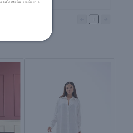
e kabul ettiğinizi onaylarsınız.
1