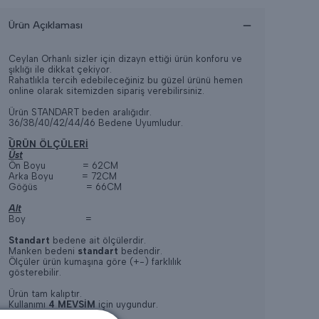
Ürün Açıklaması
Ceylan Orhanlı sizler için dizayn ettiği ürün konforu ve
şıklığı ile dikkat çekiyor.
Rahatlıkla tercih edebileceğiniz bu güzel ürünü hemen
online olarak sitemizden sipariş verebilirsiniz.
Ürün STANDART beden aralığıdır.
36/38/40/42/44/46 Bedene Uyumludur.
ÜRÜN ÖLÇÜLERİ
Üst
Ön Boyu = 62CM
Arka Boyu = 72CM
Göğüs = 66CM
Alt
Boy =
Standart
bedene ait ölçülerdir.
Manken bedeni
standart
bedendir.
Ölçüler ürün kumaşına göre (+-) farklılık
gösterebilir.
Ürün tam kalıptır.
Kullanımı
4 MEVSİM
için uygundur.
Terletme yapmaz.