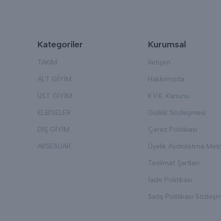
Kategoriler
Kurumsal
TAKIM
İletişim
ALT GİYİM
Hakkımızda
ÜST GİYİM
K.V.K. Kanunu
ELBİSELER
Gizlilik Sözleşmesi
DIŞ GİYİM
Çerez Politikası
AKSESUAR
Üyelik Aydınlatma Metn
Teslimat Şartları
İade Politikası
Satış Politikası Sözleş