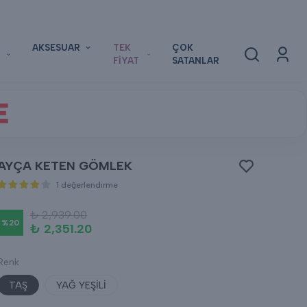
AKSESUAR
TEK
ÇOK
FİYAT
SATANLAR
E
AYÇA KETEN GÖMLEK
1 değerlendirme
₺ 2,939.00
%
20
₺ 2,351.20
Renk
TAŞ
YAĞ YEŞİLİ