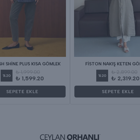
H SHİNE PLUS KISA GÖMLEK
FİSTON NAKIŞ KETEN G
₺ 1,999.00
₺ 2,899.00
%
20
%
20
₺ 1,599.20
₺ 2,319.20
SEPETE EKLE
SEPETE EKLE