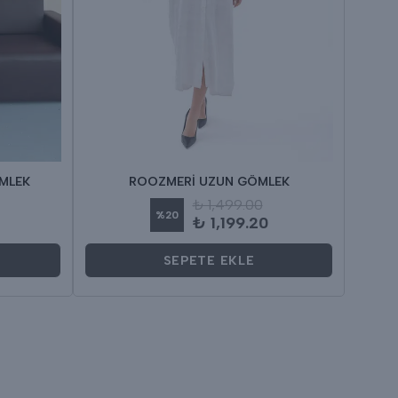
ÖMLEK
ROOZMERİ UZUN GÖMLEK
₺ 1,499.00
%
20
₺ 1,199.20
SEPETE EKLE