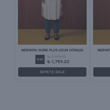
MERWİSH SHİNE PLUS UZUN GÖMLEK
MERWİS
₺ 2,199.00
%
20
₺ 1,759.20
SEPETE EKLE