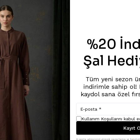
%20 İnd
Şal Hedi
Tüm yeni sezon ü
indirimle sahip ol!
kaydol sana özel fır
Kullanım Koşullarını kabul 
Kayıt O
E-posta adresinizi girerek pazarlama ve tanıtım 