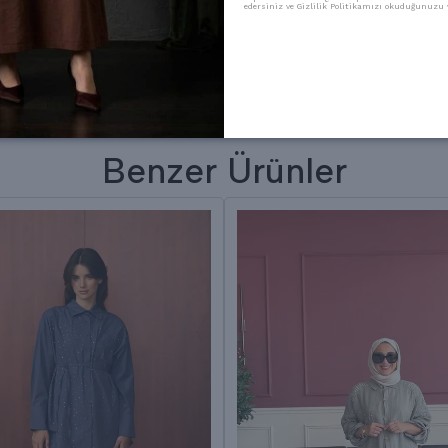
edersiniz ve Gizlilik Politikamızı okuduğunuzu v
Benzer Ürünler