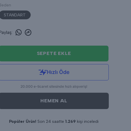
Beden
STANDART
Paylaş
:
SEPETE EKLE
HEMEN AL
Popüler Ürün!
Son 24 saatte
1.269
kişi inceledi
Son 24 saatte
14
adet satıldı