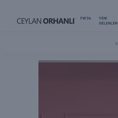
FW'26
YENİ
GELENLER
5