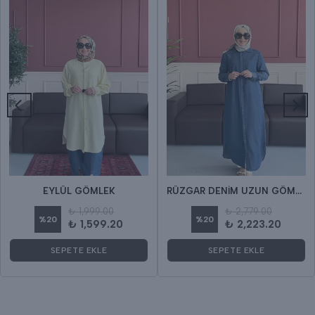
EYLÜL GÖMLEK
RÜZGAR DENİM UZUN GÖMLEK
₺ 1,999.00
₺ 2,779.00
%
20
%
20
₺ 1,599.20
₺ 2,223.20
SEPETE EKLE
SEPETE EKLE