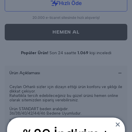
HEMEN AL
Popüler Ürün!
Son 24 saatte
1.069
kişi inceledi
Son 24 saatte
10
adet satıldı
Ürün Açıklaması
Ceylan Orhanlı sizler için dizayn ettiği ürün konforu ve şıklığı ile
dikkat çekiyor.
Rahatlıkla tercih edebileceğiniz bu güzel ürünü hemen online
olarak sitemizden sipariş verebilirsiniz.
Ürün STANDART beden aralığıdır.
36/38/40/42/44/46 Bedene Uyumludur.
ÜRÜN ÖLÇÜLERİ
Üst
Ön Boyu = 62CM