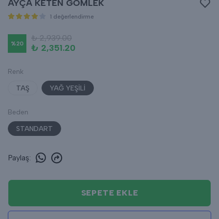
AYÇA KETEN GÖMLEK
1 değerlendirme
₺ 2,939.00
%
20
₺ 2,351.20
Renk
TAŞ
YAĞ YEŞİLİ
Beden
STANDART
Paylaş
:
SEPETE EKLE