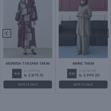
MERWİSH TOKSANA TAKIM
AMİNE TAKIM
₺ 3,199.00
₺ 3,749.00
%
10
%
20
₺ 2,879.10
₺ 2,999.20
SEPETE EKLE
SEPETE EKLE