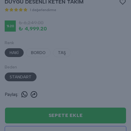
DUYGU DESENLİ KETEN TAKIM
1 değerlendirme
₺ 6,249.00
%
20
₺ 4,999.20
Renk
HAKİ
BORDO
TAŞ
Beden
STANDART
Paylaş
:
SEPETE EKLE