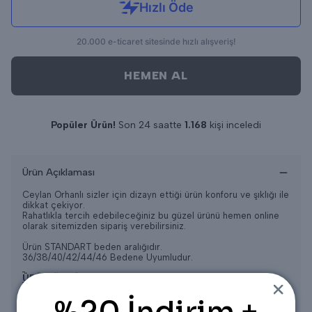
HEMEN AL
Popüler Ürün!
Son 24 saatte
1.168
kişi inceledi
Son 24 saatte
14
adet satıldı
Ürün Açıklaması
Ceylan Orhanlı sizler için dizayn ettiği ürün konforu ve şıklığı ile
dikkat çekiyor.
Rahatlıkla tercih edebileceğiniz bu güzel ürünü hemen online
olarak sitemizden sipariş verebilirsiniz.
Ürün STANDART beden aralığıdır.
36/38/40/42/44/46 Bedene Uyumludur.
ÜRÜN ÖLÇÜLERİ
Üst
Ön Boyu = 115CM
Arka Boyu = 115CM