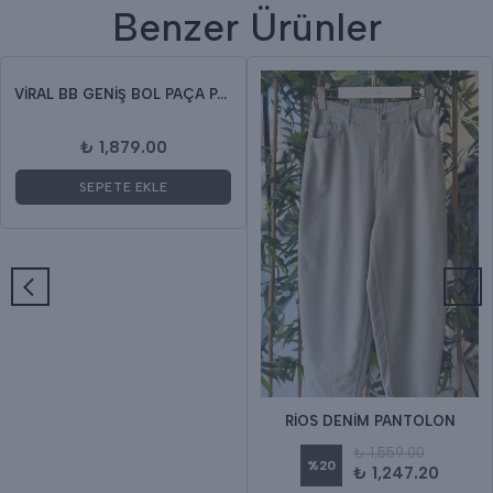
Benzer Ürünler
VİRAL BB GENİŞ BOL PAÇA PANTOLON
₺ 1,879.00
SEPETE EKLE
RİOS DENİM PANTOLON
₺ 1,559.00
%
20
₺ 1,247.20