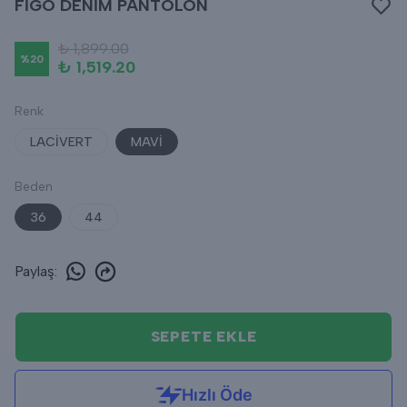
FİGO DENİM PANTOLON
₺ 1,899.00
%
20
₺ 1,519.20
Renk
LACİVERT
MAVİ
Beden
36
44
Paylaş
:
SEPETE EKLE