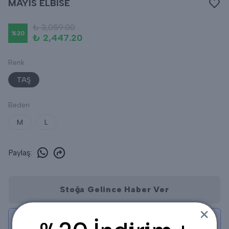
MAYIS ELBİSE
₺ 3,059.00
%
20
₺ 2,447.20
Renk
TAŞ
Beden
M
L
Paylaş
:
Stoğa Gelince Haber Ver