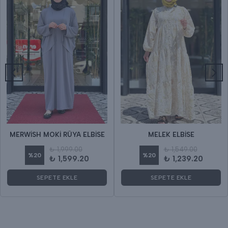
MERWİSH MOKİ RÜYA ELBİSE
MELEK ELBİSE
₺ 1,999.00
₺ 1,549.00
%
20
%
20
₺ 1,599.20
₺ 1,239.20
SEPETE EKLE
SEPETE EKLE