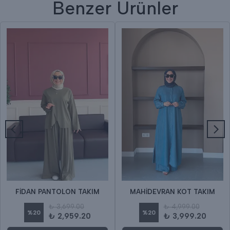
Benzer Ürünler
FİDAN PANTOLON TAKIM
MAHİDEVRAN KOT TAKIM
₺ 3,699.00
₺ 4,999.00
%
20
%
20
₺ 2,959.20
₺ 3,999.20