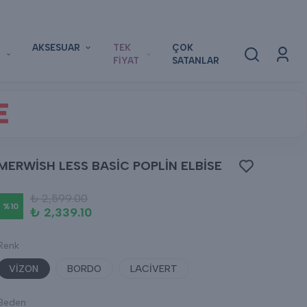
AKSESUAR
TEK
ÇOK
FİYAT
SATANLAR
E
MERWİSH LESS BASİC POPLİN ELBİSE
₺ 2,599.00
%
10
₺ 2,339.10
Renk
VİZON
BORDO
LACİVERT
Beden