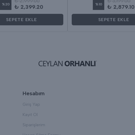
₺ 2,999.00
₺ 3,199.00
%
20
%
10
₺ 2,399.20
₺ 2,879.10
SEPETE EKLE
SEPETE EKLE
Hesabım
Giriş Yap
Kayıt Ol
Siparişlerim