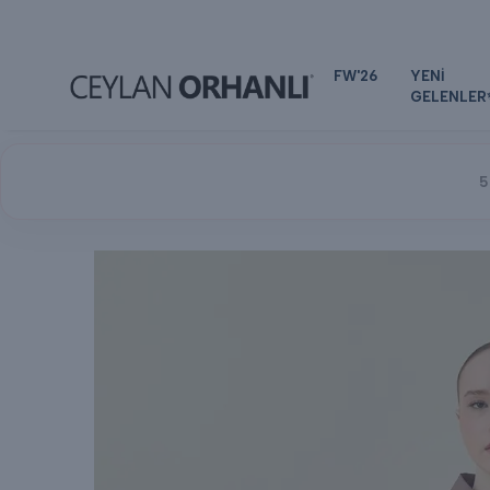
FW'26
YENİ
GELENLER
5