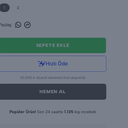
1
2
Paylaş
:
SEPETE EKLE
HEMEN AL
Popüler Ürün!
Son 24 saatte
1.135
kişi inceledi
Son 24 saatte
13
adet satıldı