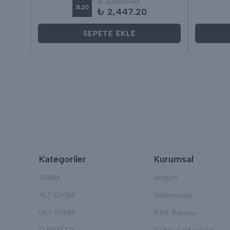
₺ 3,059.00
%
20
₺ 2,447.20
SEPETE EKLE
Kategoriler
Kurumsal
TAKIM
İletişim
ALT GİYİM
Hakkımızda
ÜST GİYİM
K.V.K. Kanunu