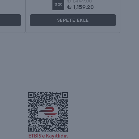
₺ 1,449.00
%
20
₺ 1,159.20
SEPETE EKLE