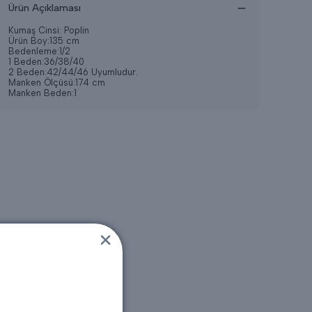
Ürün Açıklaması
Kumaş Cinsi: Poplin
Ürün Boy:135 cm
Bedenleme:1/2
1 Beden:36/38/40
2 Beden:42/44/46 Uyumludur.
Manken Ölçüsü:174 cm
Manken Beden:1