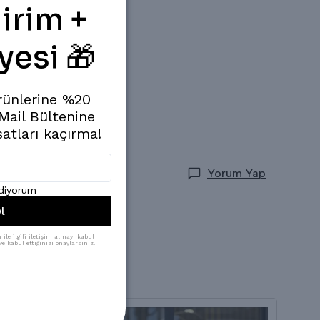
irim +
yesi 🎁
rünlerine %20
 Mail Bültenine
satları kaçırma!
Yorum Yap
ediyorum
l
ile ilgili iletişim almayı kabul
e kabul ettiğinizi onaylarsınız.