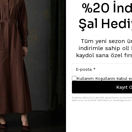
%20 İnd
Şal Hedi
Tüm yeni sezon ü
indirimle sahip ol!
kaydol sana özel fır
Kullanım Koşullarını kabul 
Kayıt O
E-posta adresinizi girerek pazarlama ve tanıtım 
edersiniz ve Gizlilik Politikamızı okuduğunuzu v
Benzer Ürünler