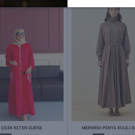
ÇİLEK KETEN ELBİSE
MERWİSH PENYE KOLEJ E