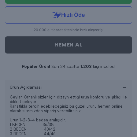
HEMEN AL
Popüler Ürün!
Son 24 saatte
1.203
kişi inceledi
Son 24 saatte
15
adet satıldı
Ürün Açıklaması
Ceylan Orhanlı sizler için dizayn ettiği ürün konforu ve şıklığı ile
dikkat çekiyor.
Rahatlıkla tercih edebileceğiniz bu güzel ürünü hemen online
olarak sitemizden sipariş verebilirsiniz.
Ürün 1-2-3-4 beden aralığıdır.
1 BEDEN 36/38
2 BEDEN 40/42
3 BEDEN 44/46