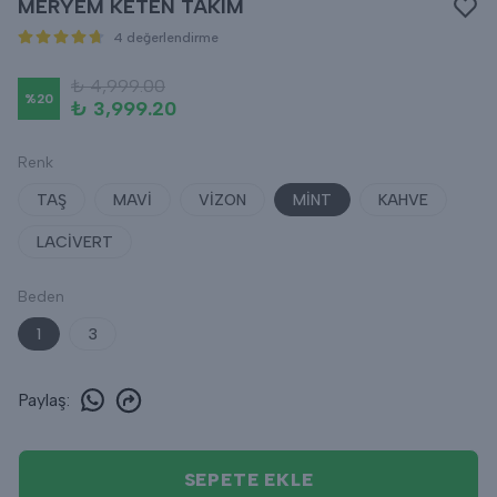
MERYEM KETEN TAKIM
4 değerlendirme
₺ 4,999.00
%
20
₺ 3,999.20
Renk
TAŞ
MAVİ
VİZON
MİNT
KAHVE
LACİVERT
Beden
1
3
Paylaş
:
SEPETE EKLE