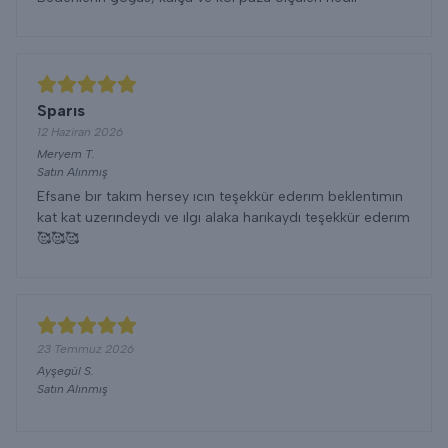
Sparıs
12 Haziran 2026
Meryem
T.
Satın Alınmış
Efsane bır takım hersey ıcın teşekkür ederım beklentımın
kat kat uzerındeydı ve ılgı alaka harıkaydı teşekkür ederım
🥰🥰🥰
23 Temmuz 2026
Ayşegül
S.
Satın Alınmış