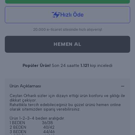
HEMEN AL
Popüler Ürün!
Son 24 saatte
1.121
kişi inceledi
Son 24 saatte
13
adet satıldı
Ürün Açıklaması
Ceylan Orhanlı sizler için dizayn ettiği ürün konforu ve şıklığı ile
dikkat çekiyor.
Rahatlıkla tercih edebileceğiniz bu güzel ürünü hemen online
olarak sitemizden sipariş verebilirsiniz.
Ürün 1-2-3-4 beden aralığıdır.
1 BEDEN 36/38
2 BEDEN 40/42
3 BEDEN 44/46