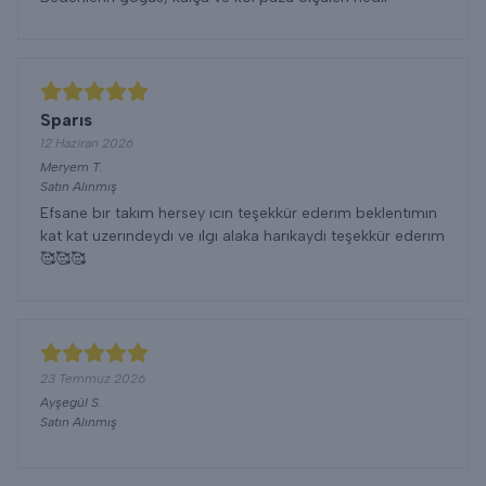
Sparıs
12 Haziran 2026
Meryem
T.
Satın Alınmış
Efsane bır takım hersey ıcın teşekkür ederım beklentımın
kat kat uzerındeydı ve ılgı alaka harıkaydı teşekkür ederım
🥰🥰🥰
23 Temmuz 2026
Ayşegül
S.
Satın Alınmış