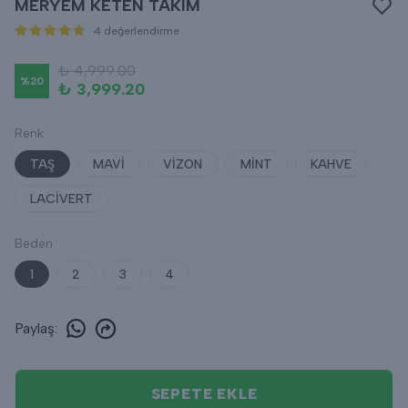
MERYEM KETEN TAKIM
4 değerlendirme
₺ 4,999.00
%
20
₺ 3,999.20
Renk
TAŞ
MAVİ
VİZON
MİNT
KAHVE
LACİVERT
Beden
1
2
3
4
Paylaş
:
SEPETE EKLE