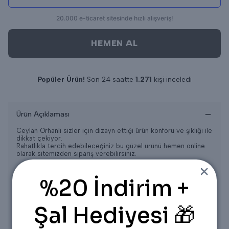
HEMEN AL
Popüler Ürün!
Son 24 saatte
1.271
kişi inceledi
Son 24 saatte
16
adet satıldı
Ürün Açıklaması
Ceylan Orhanlı sizler için dizayn ettiği ürün konforu ve şıklığı ile
dikkat çekiyor.
Rahatlıkla tercih edebileceğiniz bu güzel ürünü hemen online
olarak sitemizden sipariş verebilirsiniz.
Ürün 1/2 beden aralığıdır.
%20 İndirim +
1 Beden
36/38/40
2 Beden
42/44/46
Şal Hediyesi 🎁
Ürün Ölçüleri
Üst
Ön Boy
= 69 CM