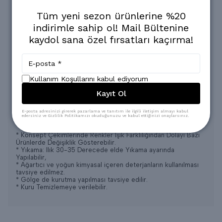
Arka Boy = 74 CM
Göğüs
= 50 CM
Tüm yeni sezon ürünlerine %20
Alt Boy = 101 CM
indirimle sahip ol! Mail Bültenine
kaydol sana özel fırsatları kaçırma!
1 bedene ait ölçülerdir.
Manken bedeni 1 bedendir.
Ölçüler ürün kumaşına göre (+-) farklılık gösterebilir.
Kullanım Koşullarını kabul ediyorum
Ürün tam kalıptır.
Kullanımı 4 MEVSİM için uygundur.
Kayıt Ol
Terletme yapmaz.
Merserize kumaştır.
E-posta adresinizi girerek pazarlama ve tanıtım ile ilgili iletişim almayı kabul
edersiniz ve Gizlilik Politikamızı okuduğunuzu ve kabul ettiğinizi onaylarsınız.
Oldukça rahat bir ve şık bir üründür.
* Konsept Çekimlerinde Renkler Işık Farklılığından Dolayı Bazı
Ürünlerde Değişiklik Gösterebilir.
* Yıkama: Ilık 30-35 Derecede elde Yıkama ayarında
Yapılabilir,
* Ağartıcı ve yoğun kimyasal içeren deterjanların kullanılması
tavsiye edilmez.
* Gölge de kurutma yapılması tavsiye edilir.
* Kuru Temizlemeye verilebilir.