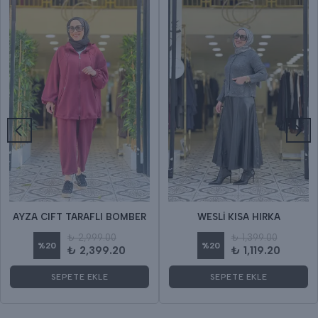
AYZA CIFT TARAFLI BOMBER
WESLİ KISA HIRKA
₺ 2,999.00
₺ 1,399.00
%
20
%
20
₺ 2,399.20
₺ 1,119.20
SEPETE EKLE
SEPETE EKLE