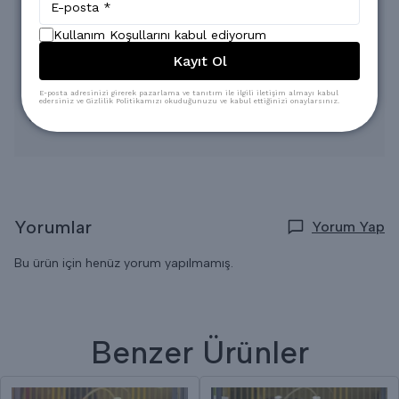
Oldukça rahat bir ve şık bir üründür.
* Konsept Çekimlerinde Renkler Işık Farklılığından Dolayı Bazı
Kullanım Koşullarını kabul ediyorum
Ürünlerde Değişiklik Gösterebilir.
* Yıkama: Ilık 30-35 Derecede elde Yıkama ayarında
Kayıt Ol
Yapılabilir,
* Ağartıcı ve yoğun kimyasal içeren deterjanların kullanılması
tavsiye edilmez.
E-posta adresinizi girerek pazarlama ve tanıtım ile ilgili iletişim almayı kabul
edersiniz ve Gizlilik Politikamızı okuduğunuzu ve kabul ettiğinizi onaylarsınız.
* Gölge de kurutma yapılması tavsiye edilir.
* Kuru Temizlemeye verilebilir.
Yorumlar
Yorum Yap
Bu ürün için henüz yorum yapılmamış.
Benzer Ürünler