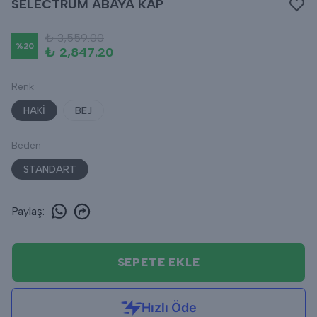
SELECTRUM ABAYA KAP
₺ 3,559.00
%
20
₺ 2,847.20
Renk
HAKİ
BEJ
Beden
STANDART
Paylaş
:
SEPETE EKLE