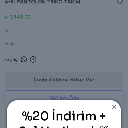
AHU PANTOLON TRİKO TAKIM
₺ 1,849.00
Renk
Beden
Paylaş
:
Stoğa Gelince Haber Ver
%20 İndirim +