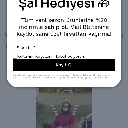
Şal Hediyesi 🎁
Popüler Ürün!
Son 24 saatte
1.206
kişi inceledi
Son 24 saatte
15
adet satıldı
Tüm yeni sezon ürünlerine %20
indirimle sahip ol! Mail Bültenine
kaydol sana özel fırsatları kaçırma!
Yorumlar
Yorum Yap
Bu ürün için henüz yorum yapılmamış.
Kullanım Koşullarını kabul ediyorum
Kayıt Ol
Benzer Ürünler
E-posta adresinizi girerek pazarlama ve tanıtım ile ilgili iletişim almayı kabul
edersiniz ve Gizlilik Politikamızı okuduğunuzu ve kabul ettiğinizi onaylarsınız.