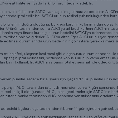
a eşit kalite ve fiyatta farklı bir ürün tedarik edebilir.
 imzalı nüshasının SATICI’ya ulaştırılmış olması ve bedelinin ALICI’nın
larında iptal edilir ise, SATICI ürünün teslimi yükümlülüğünden kurtu
tı bilgilerinin doğru olduğunu, bu kredi kartının kullanımından dolayı 
 Ürünün tesliminden sonra ALICI’ya ait kredi kartının ALICI’nın kusu
lgili banka veya finans kuruluşun ürün bedelini SATICI’ya ödememesi hal
 takdirde nakliye giderleri ALICI’ya aittir. Eğer ALICI ürünü geri gö
de edilmesi durumlarında ürün bedelinin hiçbir ihtara gerek kalmaksız
va muhalefeti, ulaşımın kesilmesi gibi olağanüstü durumlar nedeni il
siparişin iptal edilmesini, sözleşme konusu ürünün varsa emsali ile de
irini kullanabilir. ALICI’nın siparişi iptal etmesi halinde ödediği tu
verilen puanlar sadece bir alışveriş için geçerlidir. Bu puanlar ürün iad
ı, siparişin ALICI tarafından iptal edilmesinden sonra 7 gün içerisinde 
reci ile ilgili olduğundan, ALICI, olası gecikmeler için SATICI’nın
len tutarın banka tarafından ALICI hesabına yansıtılmasının ortalama 2
adresteki kişi/kuruluşa tesliminden itibaren 14 gün içinde hiçbir se
ere yönelik ALICI’ya özel olarak hazırlanan, satışa sunulan ve/veya it