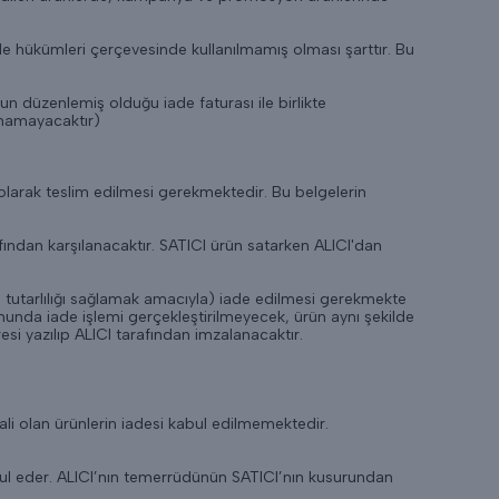
de hükümleri çerçevesinde kullanılmamış olması şarttır. Bu
un düzenlemiş olduğu iade faturası ile birlikte
anamayacaktır)
z olarak teslim edilmesi gerekmektedir. Bu belgelerin
fından karşılanacaktır. SATICI ürün satarken ALICI'dan
da tutarlılığı sağlamak amacıyla) iade edilmesi gerekmekte
unda iade işlemi gerçekleştirilmeyecek, ürün aynı şekilde
esi yazılıp ALICI tarafından imzalanacaktır.
mali olan ürünlerin iadesi kabul edilmemektedir.
bul eder. ALICI’nın temerrüdünün SATICI’nın kusurundan