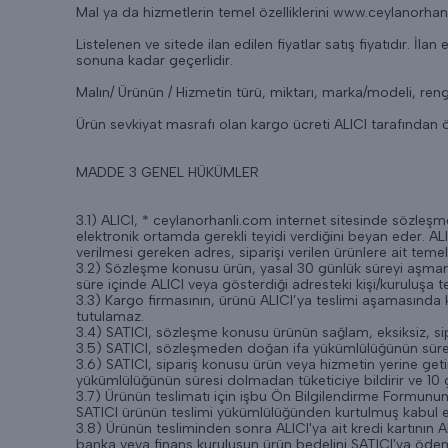
Mal ya da hizmetlerin temel özelliklerini www.ceylanorhanl
Listelenen ve sitede ilan edilen fiyatlar satış fiyatıdır. İlan
sonuna kadar geçerlidir.
Malın/ Ürünün / Hizmetin türü, miktarı, marka/modeli, reng
Ürün sevkiyat masrafı olan kargo ücreti ALICI tarafından 
MADDE 3 GENEL HÜKÜMLER
3.1) ALICI, * ceylanorhanli.com internet sitesinde sözleşme 
elektronik ortamda gerekli teyidi verdiğini beyan eder. A
verilmesi gereken adres, siparişi verilen ürünlere ait temel 
3.2) Sözleşme konusu ürün, yasal 30 günlük süreyi aşmamak k
süre içinde ALICI veya gösterdiği adresteki kişi/kuruluşa tes
3.3) Kargo firmasının, ürünü ALICI’ya teslimi aşamasında 
tutulamaz.
3.4) SATICI, sözleşme konusu ürünün sağlam, eksiksiz, sipar
3.5) SATICI, sözleşmeden doğan ifa yükümlülüğünün süresi d
3.6) SATICI, sipariş konusu ürün veya hizmetin yerine g
yükümlülüğünün süresi dolmadan tüketiciye bildirir ve 10 
3.7) Ürünün teslimatı için işbu Ön Bilgilendirme Formunun 
SATICI ürünün teslimi yükümlülüğünden kurtulmuş kabul ed
3.8) Ürünün tesliminden sonra ALICI'ya ait kredi kartının A
banka veya finans kuruluşun ürün bedelini SATICI'ya ödem