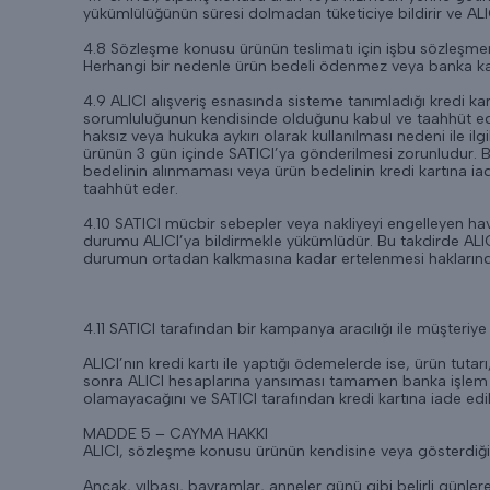
yükümlülüğünün süresi dolmadan tüketiciye bildirir ve ALICI’y
4.8 Sözleşme konusu ürünün teslimatı için işbu sözleşmenin
Herhangi bir nedenle ürün bedeli ödenmez veya banka kayıt
4.9 ALICI alışveriş esnasında sisteme tanımladığı kredi kar
sorumluluğunun kendisinde olduğunu kabul ve taahhüt eder.
haksız veya hukuka aykırı olarak kullanılması nedeni ile i
ürünün 3 gün içinde SATICI’ya gönderilmesi zorunludur. Bu
bedelinin alınmaması veya ürün bedelinin kredi kartına ia
taahhüt eder.
4.10 SATICI mücbir sebepler veya nakliyeyi engelleyen ha
durumu ALICI’ya bildirmekle yükümlüdür. Bu takdirde ALICI 
durumun ortadan kalkmasına kadar ertelenmesi haklarından b
4.11 SATICI tarafından bir kampanya aracılığı ile müşteriye 
ALICI’nın kredi kartı ile yaptığı ödemelerde ise, ürün tutar
sonra ALICI hesaplarına yansıması tamamen banka işlem sü
olamayacağını ve SATICI tarafından kredi kartına iade edi
MADDE 5 – CAYMA HAKKI
ALICI, sözleşme konusu ürünün kendisine veya gösterdiği 
Ancak, yılbaşı, bayramlar, anneler günü gibi belirli günl