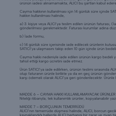
ürünün iadesi alınamamakta; ALICI bu şartları kabul ederek
Cayma hakkının kullanılması için 14 günlük süre içinde SA
hakkın kullanılması halinde,
a) 3. kişiye veya ALICI’ya teslim edilen ürünün faturası, 
gönderilmesi gerekmektedir. Faturası kurumlar adına düz
b) İade formu,
c) 14 günlük süre içerisinde iade edilecek ürünlerin kutusu
SATICI’ya ulaşmasını takip eden 10 gün içinde ürün bedeli A
Cayma hakkı nedeniyle iade edilen ürünün kargo bedeli yurt
tahsil ettiği kargo ücretini iade etmez.
Ürün SATICI’ya iade edilirken, ürünün teslimi sırasında AL
olup faturanın ürünle birlikte ya da en geç ürünün gönde
karşı ödemeli olarak ALICI’ya geri gönderilecektir. Ürünle 
MADDE 6 – CAYMA HAKKI KULLANILAMAYACAK ÜRÜNLER
Niteliği itibarıyla; tek kullanımlık ürünler, kopyalanabilir
MADDE 7 – BORÇLUNUN TEMERRÜDÜ
ALICI’nın temerrüde düşmesi halinde, ALICI, borcun gecik
kaynaklandığı hallerde ALICI herhangi bir zarar ve ziyan 