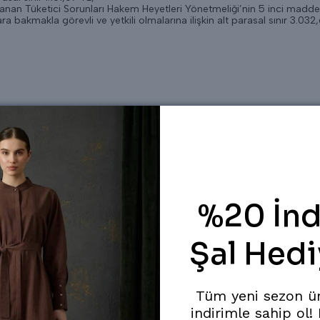
mlanan Tüketici Sorunları Hakem Heyetleri Yönetmeliği’nin 5 inci madd
ra bakmakla görevli ve yetkili olmalarına ilişkin alt parasal sınır 3.032,
O:37/B BAHÇELİEVLER/İSTANBUL
%20 İnd
Şal Hedi
an kişi.
Tüm yeni sezon ü
indirimle sahip ol!
li.com İnternet sitesinden elektronik ortamda siparişini yaptığı aşağıda