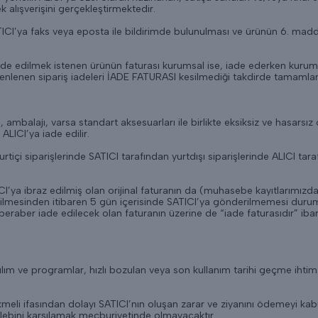
 alışverişini gerçekleştirmektedir.
TICI’ya faks veya eposta ile bildirimde bulunulması ve ürünün 6. mad
(İade edilmek istenen ürünün faturası kurumsal ise, iade ederken kurum
enlenen sipariş iadeleri İADE FATURASI kesilmediği takdirde tamaml
, ambalajı, varsa standart aksesuarları ile birlikte eksiksiz ve hasarsı
LICI’ya iade edilir.
içi siparişlerinde SATICI tarafından yurtdışı siparişlerinde ALICI tara
ICI’ya ibraz edilmiş olan orijinal faturanın da (muhasebe kayıtlarımız
rilmesinden itibaren 5 gün içerisinde SATICI’ya gönderilmemesi durum
beraber iade edilecek olan faturanın üzerine de “iade faturasıdır” ibar
 yazılım ve programlar, hızlı bozulan veya son kullanım tarihi geçme ihti
meli ifasından dolayı SATICI’nın oluşan zarar ve ziyanını ödemeyi ka
talebini karşılamak mecburiyetinde olmayacaktır.