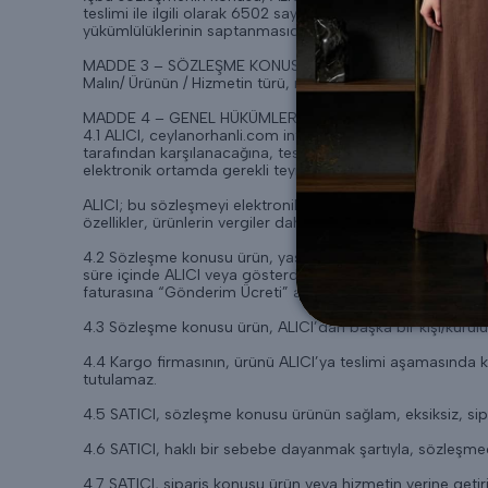
teslimi ile ilgili olarak 6502 sayılı Tüketicilerin Korunm
yükümlülüklerinin saptanmasıdır.
MADDE 3 – SÖZLEŞME KONUSU ÜRÜN
Malın/ Ürünün / Hizmetin türü, miktarı, marka/modeli, reng
MADDE 4 – GENEL HÜKÜMLER
4.1 ALICI, ceylanorhanli.com internet sitesinde sözleşme ko
tarafından karşılanacağına, teslimatın gerçekleştirileceği sü
elektronik ortamda gerekli teyidi verdiğini beyan eder.
ALICI; bu sözleşmeyi elektronik ortamda teyit etmekle, mes
özellikler, ürünlerin vergiler dahil fiyatı, ödeme ve teslima
4.2 Sözleşme konusu ürün, yasal 30 günlük süreyi aşmamak k
süre içinde ALICI veya gösterdiği adresteki kişi/kuruluşa te
faturasına “Gönderim Ücreti” adı altında yansıtılacaktır.
4.3 Sözleşme konusu ürün, ALICI’dan başka bir kişi/kurulu
4.4 Kargo firmasının, ürünü ALICI’ya teslimi aşamasında k
tutulamaz.
4.5 SATICI, sözleşme konusu ürünün sağlam, eksiksiz, sipari
4.6 SATICI, haklı bir sebebe dayanmak şartıyla, sözleşmede
4.7 SATICI, sipariş konusu ürün veya hizmetin yerine ge