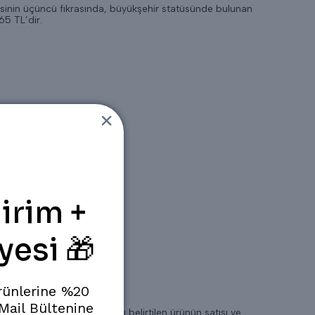
esinin üçüncü fıkrasında, büyükşehir statüsünde bulunan
65 TL’dir.
irim +
yesi 🎁
rünlerine %20
 Mail Bültenine
 nitelikleri ve satış fiyatı belirtilen ürünün satışı ve