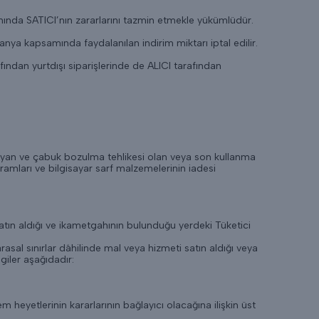
nında SATICI’nın zararlarını tazmin etmekle yükümlüdür.
ya kapsamında faydalanılan indirim miktarı iptal edilir.
ından yurtdışı siparişlerinde de ALICI tarafından
 olmayan ve çabuk bozulma tehlikesi olan veya son kullanma
gramları ve bilgisayar sarf malzemelerinin iadesi
atın aldığı ve ikametgahının bulunduğu yerdeki Tüketici
rasal sınırlar dâhilinde mal veya hizmeti satın aldığı veya
giler aşağıdadır:
heyetlerinin kararlarının bağlayıcı olacağına ilişkin üst