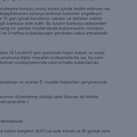
e sözleşme konusu ürünü süresi içinde teslim edemez ise,
ğiştirilmesini ve/veya teslimat süresinin engelleyici
tar 10 gün içinde kendisine nakden ve defaten ödenir.
ilgili bankaya iade edilir. Bu tutarın bankaya iadesinden
 herhangi bir şekilde müdahalede bulunmasının mümkün
 ile 3 haftayı bulabileceğini şimdiden kabul etmektedir.
baren 14 (ondört) gün içerisinde hiçbir hukuki ve cezai
unumuna ilişkin mesafeli sözleşmelerde ise, bu süre
n hizmet sözleşmelerinde cayma hakkı kullanılamaz.
e bulunulması ve ürünün 5. madde hükümleri çerçevesinde
urumun düzenlemiş olduğu iade faturası ile birlikte
namayacaktır.)
erekmektedir.
ına sokan belgeleri ALICI’ya iade etmek ve 15 günlük süre