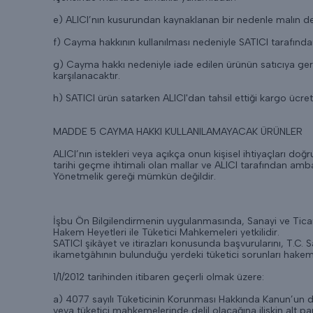
e) ALICI’nın kusurundan kaynaklanan bir nedenle malın de
f) Cayma hakkının kullanılması nedeniyle SATICI tarafında
g) Cayma hakkı nedeniyle iade edilen ürünün satıcıya geri 
karşılanacaktır.
h) SATICI ürün satarken ALICI'dan tahsil ettiği kargo ücret
MADDE 5 CAYMA HAKKI KULLANILAMAYACAK ÜRÜNLER
ALICI’nın istekleri veya açıkça onun kişisel ihtiyaçları do
tarihi geçme ihtimali olan mallar ve ALICI tarafından ambal
Yönetmelik gereği mümkün değildir.
İşbu Ön Bilgilendirmenin uygulanmasında, Sanayi ve Ticare
Hakem Heyetleri ile Tüketici Mahkemeleri yetkilidir.
SATICI şikâyet ve itirazları konusunda başvurularını, T.C. S
ikametgâhının bulunduğu yerdeki tüketici sorunları hakem h
1/1/2012 tarihinden itibaren geçerli olmak üzere:
a) 4077 sayılı Tüketicinin Korunması Hakkında Kanun’un deği
veya tüketici mahkemelerinde delil olacağına ilişkin alt para