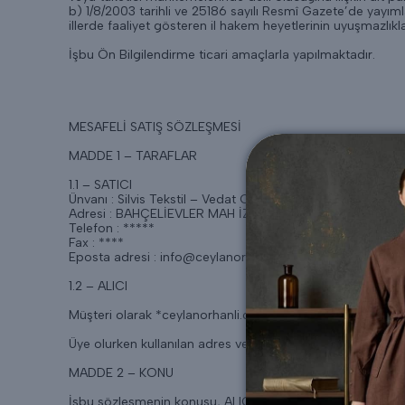
b) 1/8/2003 tarihli ve 25186 sayılı Resmî Gazete’de yayı
illerde faaliyet gösteren il hakem heyetlerinin uyuşmazlıkla
İşbu Ön Bilgilendirme ticari amaçlarla yapılmaktadır.
MESAFELİ SATIŞ SÖZLEŞMESİ
MADDE 1 – TARAFLAR
1.1 – SATICI
Ünvanı : Silvis Tekstil – Vedat Orhanlı
Adresi : BAHÇELİEVLER MAH İZZETTİN ÇALIŞLAR CAD N
Telefon : *****
Fax : ****
Eposta adresi :
info@ceylanorhanli.com
1.2 – ALICI
Müşteri olarak *ceylanorhanli.com alışveriş sitesine üye ol
Üye olurken kullanılan adres ve iletişim bilgileri esas alınır.
MADDE 2 – KONU
İşbu sözleşmenin konusu, ALICI’nın SATICI’ya ait ceylanorhan