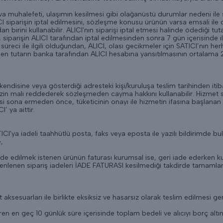
va muhalefeti, ulaşımın kesilmesi gibi olağanüstü durumlar nedeni il
siparişin iptal edilmesini, sözleşme konusu ürünün varsa emsali ile de
irini kullanabilir. ALICI'nın siparişi iptal etmesi halinde ödediği tu
ı, siparişin ALICI tarafından iptal edilmesinden sonra 7 gün içerisinde 
reci ile ilgili olduğundan, ALICI, olası gecikmeler için SATICI’nın
len tutarın banka tarafından ALICI hesabına yansıtılmasının ortalama 2
kendisine veya gösterdiği adresteki kişi/kuruluşa teslim tarihinden iti
zin malı reddederek sözleşmeden cayma hakkını kullanabilir. Hizmet s
si sona ermeden önce, tüketicinin onayı ile hizmetin ifasına başlana
 ya aittir.
TICI'ya iadeli taahhütlü posta, faks veya eposta ile yazılı bildirimd
,
(İade edilmek istenen ürünün faturası kurumsal ise, geri iade ederken k
enlenen sipariş iadeleri İADE FATURASI kesilmediği takdirde tamamla
 aksesuarları ile birlikte eksiksiz ve hasarsız olarak teslim edilmesi g
en en geç 10 günlük süre içerisinde toplam bedeli ve alıcıyı borç alt