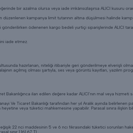
ğerinde bir azalma olursa veya iade imkânsızlaşırsa ALICI kusuru ora
n düzenlenen kampanya limit tutarının altına düşülmesi halinde kampan
gönderilirken ödenenen kargo bedeli yurtiçi siparişlerinde ALICI taraf
ini iade etmez.
ğrultusunda hazırlanan, niteliği itibariyle geri gönderilmeye elverişli
ajının açılmış olması şartıyla, ses veya görüntü kayıtları, yazılım pro
t Bakanlığınca ilan edilen değere kadar ALICI’nın mal veya hizmeti s
anayi Ve Ticaret Bakanlığı tarafından her yıl Aralık ayında belirlenen pa
eyetine veya tüketici mahkemesine yapabilir. Parasal sınıra ilişkin bil
şik 22 nci maddesinin 5 ve 6 ncı fıkrasındaki tüketici sorunları hakem 
sal sınır 1.161,67 TL,