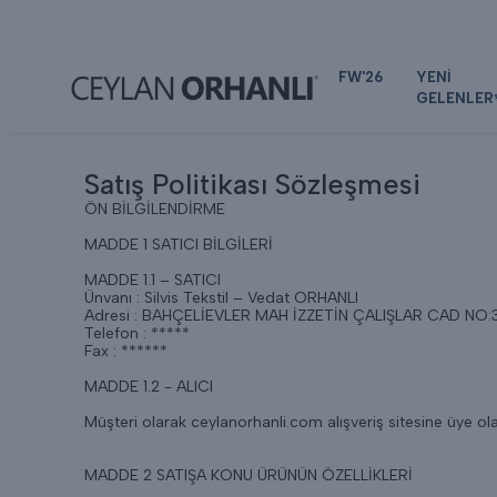
FW'26
YENİ
GELENLER
Satış Politikası Sözleşmesi
ÖN BİLGİLENDİRME
MADDE 1 SATICI BİLGİLERİ
MADDE 1.1 – SATICI
Ünvanı : Silvis Tekstil – Vedat ORHANLI
Adresi : BAHÇELİEVLER MAH İZZETİN ÇALIŞLAR CAD NO:
Telefon : *****
Fax : ******
MADDE 1.2 - ALICI
Müşteri olarak ceylanorhanli.com alışveriş sitesine üye olan 
MADDE 2 SATIŞA KONU ÜRÜNÜN ÖZELLİKLERİ