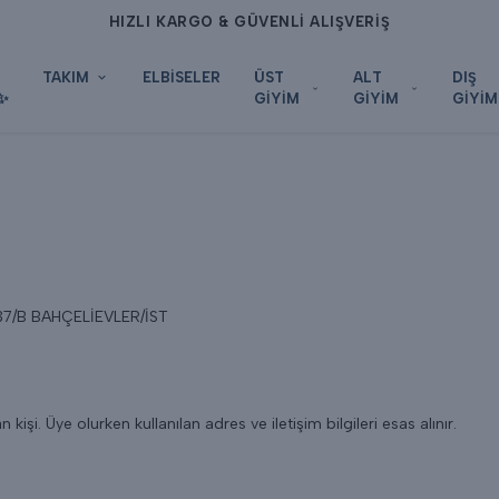
HIZLI KARGO & GÜVENLİ ALIŞVERİŞ
TAKIM
ELBİSELER
ÜST
ALT
DIŞ
✨
GİYİM
GİYİM
GİYİM
37/B BAHÇELİEVLER/İST
kişi. Üye olurken kullanılan adres ve iletişim bilgileri esas alınır.