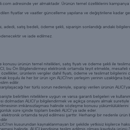
i.com adresinde yer almaktadır. Ürünün temel özelliklerini kampanya s
 edilen fiyatlar ve vaatler güncelleme yapılana ve değiştirilene kadar geçe
i, adedi, satış bedeli, ödeme şekli, siparişin sonlandığı andaki bilgil
ödenecektir ve iade edilmez.
konusu ürünün temel nitelikleri, satış fiyatı ve ödeme şekli ile teslima
LICI; bu Ön Bilgilendirmeyi elektronik ortamda teyit etmekle, mesafel
özellikler, ürünlerin vergiler dahil fiyatı, ödeme ve teslimat bilgilerini
oşulu ile her bir ürün için ALICI'nın yerleşim yerinin uzaklığına bağlı
lim edilir.
karşılaşacağı her türlü sorun nedeniyle, siparişi verilen ürünün ALICI
işte belirtilen niteliklere uygun ve varsa garanti belgeleri ve kullanı
olmadan ALICI’yı bilgilendirmek ve açıkça onayını almak suretiyle eşit 
etirilmesinin imkânsızlaşması halinde sözleşme konusu yükümlülükleri
günlük süre içinde toplam bedeli ALICI’ya iade eder.
elektronik ortamda teyid edilmesi şarttır. Herhangi bir nedenle ürün b
ilir.
LICI'nın kusurundan kaynaklanmayan bir şekilde yetkisiz kişilerce haksız 
emesi halinde, ALICI kendisine teslim edilmiş olması kaydıyla ürünü 