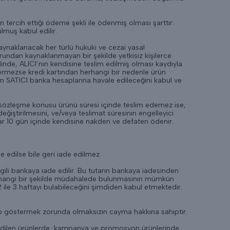
 tercih ettiği ödeme şekli ile ödenmiş olması şarttır.
lmuş kabul edilir.
kaynaklanacak her türlü hukuki ve cezai yasal
rundan kaynaklanmayan bir şekilde yetkisiz kişilerce
inde, ALICI’nın kendisine teslim edilmiş olması kaydıyla
ndermezse kredi kartından herhangi bir nedenle ürün
ın SATICI banka hesaplarına havale edileceğini kabul ve
e sözleşme konusu ürünü süresi içinde teslim edemez ise,
ğiştirilmesini, ve/veya teslimat süresinin engelleyici
tar 10 gün içinde kendisine nakden ve defaten ödenir.
e edilse bile geri iade edilmez.
ilgili bankaya iade edilir. Bu tutarın bankaya iadesinden
 herhangi bir şekilde müdahalede bulunmasının mümkün
 ile 3 haftayı bulabileceğini şimdiden kabul etmektedir.
bep göstermek zorunda olmaksızın cayma hakkına sahiptir.
hal edilen ürünlerde, kampanya ve promosyon ürünlerinde