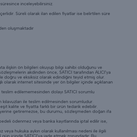
üresince inceleyebilirsiniz.
rlidir. Süreli olarak ilan edilen fiyatlar ise belirtilen süre
erden oluşmaktadır
ta ilişkin ön bilgileri okuyup bilgi sahibi olduğunu ve
i sözleşmelerin akdinden önce, SATICI tarafından ALICI'ya
 de doğru ve eksiksiz olarak edindiğini teyid etmiş olur.
 olarak internet sitesinde yer ön bilgiler içinde açıklanan
'ya teslim edilememesinden dolayı SATICI sorumlu
m kılavuzları ile teslim edilmesinden sorumludur.
kalite ve fiyatta farklı bir ürün tedarik edebilir.
ni yerine getiremezse, bu durumu, sözleşmeden doğan ifa
edeli ödenmez veya banka kayıtlarında iptal edilir ise,
veya hukuka aykırı olarak kullanılması nedeni ile ilgili
3 gün içinde SATICI'ya iade etmek zorundadır. Bu