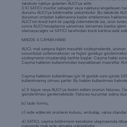
takdirde nakliye giderleri ALICI'ya aittir.
3.9) SATICI mücbir sebepler veya nakliyeyi engelleyen ha
durumu ALICI'ya bildirmekle yükümlüdür. Bu takdirde ALICI 
durumun ortadan kalkmasına kadar ertelenmesi haklarından b
ALICI’nın kredi kartı ile yaptığı ödemelerde ise, ürün tutar
sonra ALICI hesaplarına yansıması tamamen banka işlem sü
olamayacağını ve SATICI tarafından kredi kartına iade edi
MADDE 4 CAYMA HAKKI
ALICI; mal satışına ilişkin mesafeli sözleşmelerde, ürünün 
sorumluluk üstlenmeksizin ve hiçbir gerekçe göstermeksi
sözleşmenin imzalandığı tarihte başlar. Cayma hakkı süre
Cayma hakkının kullanımından kaynaklanan masraflar ALICI’
Cayma hakkının kullanılması için 14 günlük süre içinde SA
kullanılmamış olması şarttır. Bu hakkın kullanılması halinde
a) 3. kişiye veya ALICI’ya teslim edilen ürünün faturası, 
gönderilmesi gerekmektedir. Faturası kurumlar adına düz
b) İade formu,
c) iade edilecek ürünlerin kutusu, ambalajı, varsa standart
d) SATICI, cayma bildiriminin kendisine ulaşmasında itibar
içerisinde malı iade almakla yükümlüdür.