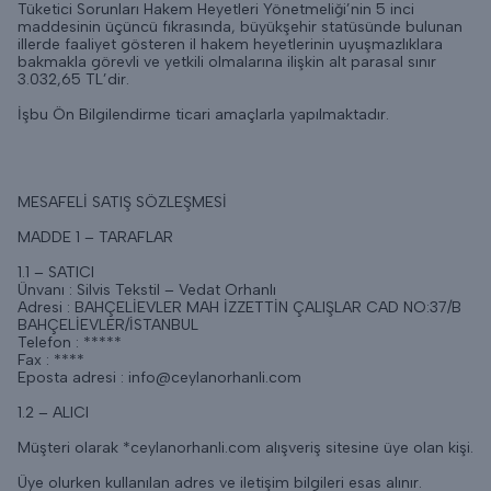
Tüketici Sorunları Hakem Heyetleri Yönetmeliği’nin 5 inci
maddesinin üçüncü fıkrasında, büyükşehir statüsünde bulunan
illerde faaliyet gösteren il hakem heyetlerinin uyuşmazlıklara
bakmakla görevli ve yetkili olmalarına ilişkin alt parasal sınır
3.032,65 TL’dir.
İşbu Ön Bilgilendirme ticari amaçlarla yapılmaktadır.
MESAFELİ SATIŞ SÖZLEŞMESİ
MADDE 1 – TARAFLAR
1.1 – SATICI
Ünvanı : Silvis Tekstil – Vedat Orhanlı
Adresi : BAHÇELİEVLER MAH İZZETTİN ÇALIŞLAR CAD NO:37/B
BAHÇELİEVLER/İSTANBUL
Telefon : *****
Fax : ****
Eposta adresi :
info@ceylanorhanli.com
1.2 – ALICI
Müşteri olarak *ceylanorhanli.com alışveriş sitesine üye olan kişi.
Üye olurken kullanılan adres ve iletişim bilgileri esas alınır.