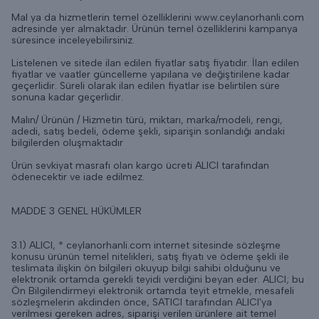
Mal ya da hizmetlerin temel özelliklerini www.ceylanorhanli.com
adresinde yer almaktadır. Ürünün temel özelliklerini kampanya
süresince inceleyebilirsiniz.
Listelenen ve sitede ilan edilen fiyatlar satış fiyatıdır. İlan edilen
fiyatlar ve vaatler güncelleme yapılana ve değiştirilene kadar
geçerlidir. Süreli olarak ilan edilen fiyatlar ise belirtilen süre
sonuna kadar geçerlidir.
Malın/ Ürünün / Hizmetin türü, miktarı, marka/modeli, rengi,
adedi, satış bedeli, ödeme şekli, siparişin sonlandığı andaki
bilgilerden oluşmaktadır
Ürün sevkiyat masrafı olan kargo ücreti ALICI tarafından
ödenecektir ve iade edilmez.
MADDE 3 GENEL HÜKÜMLER
3.1) ALICI, * ceylanorhanli.com internet sitesinde sözleşme
konusu ürünün temel nitelikleri, satış fiyatı ve ödeme şekli ile
teslimata ilişkin ön bilgileri okuyup bilgi sahibi olduğunu ve
elektronik ortamda gerekli teyidi verdiğini beyan eder. ALICI; bu
Ön Bilgilendirmeyi elektronik ortamda teyit etmekle, mesafeli
sözleşmelerin akdinden önce, SATICI tarafından ALICI'ya
verilmesi gereken adres, siparişi verilen ürünlere ait temel