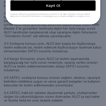
özellikler, ürünlerin vergiler dahil fiyatı, ödeme ve teslimat
Kayıt Ol
bilgilerini de doğru ve eksiksiz olarak edindiğini teyid etmiş olur.
4.2 Sözleşme konusu ürün, yasal 30 günlük süreyi aşmamak
E-posta adresinizi girerek pazarlama ve tanıtım ile ilgili iletişim almayı kabul
edersiniz ve Gizlilik Politikamızı okuduğunuzu ve kabul ettiğinizi onaylarsınız.
koşulu ile her bir ürün için ALICI’nın yerleşim yerinin uzaklığına
bağlı olarak internet sitesinde ön bilgiler içinde açıklanan süre
içinde ALICI veya gösterdiği adresteki kişi/kuruluşa teslim edilir.
Madde 3’te gösterilen teslimata ilişkin her türlü kargo ücreti
ALICI tarafından karşılanacak olup siparişine ilişkin faturasına
“Gönderim Ücreti” adı altında yansıtılacaktır.
4.3 Sözleşme konusu ürün, ALICI’dan başka bir kişi/kuruluşa
teslim edilecek ise, teslim edilecek kişi/kuruluşun teslimatı kabul
etmemesinden SATICI sorumlu tutulamaz.
4.4 Kargo firmasının, ürünü ALICI’ya teslimi aşamasında
karşılaşacağı her türlü sorun nedeniyle, siparişi verilen ürünün
ALICI’ya teslim edilememesinden dolayı SATICI sorumlu
tutulamaz.
4.5 SATICI, sözleşme konusu ürünün sağlam, eksiksiz, siparişte
belirtilen niteliklere uygun ve varsa garanti belgeleri ve kullanım
kılavuzları ile teslim edilmesinden sorumludur.
4.6 SATICI, haklı bir sebebe dayanmak şartıyla, sözleşmeden
doğan ifa yükümlülüğünün süresi dolmadan ALICI’ya eşit kalite
ve fiyatta farklı bir ürün tedarik edebilir.