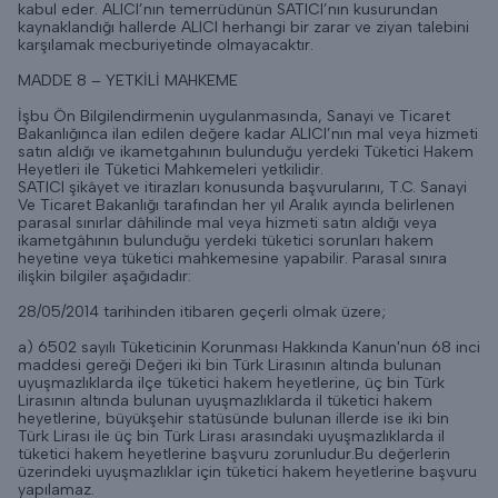
kabul eder. ALICI’nın temerrüdünün SATICI’nın kusurundan
kaynaklandığı hallerde ALICI herhangi bir zarar ve ziyan talebini
karşılamak mecburiyetinde olmayacaktır.
MADDE 8 – YETKİLİ MAHKEME
İşbu Ön Bilgilendirmenin uygulanmasında, Sanayi ve Ticaret
Bakanlığınca ilan edilen değere kadar ALICI’nın mal veya hizmeti
satın aldığı ve ikametgahının bulunduğu yerdeki Tüketici Hakem
Heyetleri ile Tüketici Mahkemeleri yetkilidir.
SATICI şikâyet ve itirazları konusunda başvurularını, T.C. Sanayi
Ve Ticaret Bakanlığı tarafından her yıl Aralık ayında belirlenen
parasal sınırlar dâhilinde mal veya hizmeti satın aldığı veya
ikametgâhının bulunduğu yerdeki tüketici sorunları hakem
heyetine veya tüketici mahkemesine yapabilir. Parasal sınıra
ilişkin bilgiler aşağıdadır:
28/05/2014 tarihinden itibaren geçerli olmak üzere;
a) 6502 sayılı Tüketicinin Korunması Hakkında Kanun'nun 68 inci
maddesi gereği Değeri iki bin Türk Lirasının altında bulunan
uyuşmazlıklarda ilçe tüketici hakem heyetlerine, üç bin Türk
Lirasının altında bulunan uyuşmazlıklarda il tüketici hakem
heyetlerine, büyükşehir statüsünde bulunan illerde ise iki bin
Türk Lirası ile üç bin Türk Lirası arasındaki uyuşmazlıklarda il
tüketici hakem heyetlerine başvuru zorunludur.Bu değerlerin
üzerindeki uyuşmazlıklar için tüketici hakem heyetlerine başvuru
yapılamaz.