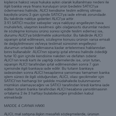
kişilerce haksız veya hukuka aykırı olarak kullanılması nedeni ile
ilgili banka veya finans kuruluşun ürün bedelini SATICI'ya
ödememesi halinde, ALICI kendisine teslim edilmiş olması
kaydıyla ürünü 3 gün içinde SATICI'ya iade etmek zorundadır.
Bu takdirde nakliye giderleri ALICI'ya aittir.
3.9) SATICI mücbir sebepler veya nakliyeyi engelleyen hava
muhalefeti, ulaşımın kesilmesi gibi olağanüstü durumlar nedeni
ile sözleşme konusu ürünü süresi içinde teslim edemez ise,
durumu ALICI'ya bildirmekle yükümlüdür. Bu takdirde ALICI
siparişin iptal edilmesini, sözleşme konusu ürünün varsa emsali
ile değiştirilmesini ve/veya teslimat süresinin engelleyici
durumun ortadan kalkmasına kadar ertelenmesi haklarından
birini kullanabilir. ALICI'nın siparişi iptal etmesi halinde ödediği
tutar 10 gün içinde kendisine nakden ve defaten ödenir.
ALICI’nın kredi kartı ile yaptığı ödemelerde ise, ürün tutarı,
siparişin ALICI tarafından iptal edilmesinden sonra 7 gün
içerisinde ilgili bankaya iade edilir. Bu tutarın bankaya
iadesinden sonra ALICI hesaplarına yansıması tamamen banka
işlem süreci ile ilgili olduğundan, ALICI, olası gecikmeler için
SATICI’nın herhangi bir şekilde müdahalede bulunmasının
mümkün olamayacağını ve SATICI tarafından kredi kartına iade
edilen tutarın banka tarafından ALICI hesabına yansıtılmasının
ortalama 2 ile 3 haftayı bulabileceğini şimdiden kabul
etmektedir.
MADDE 4 CAYMA HAKKI
ALICI; mal satışına ilişkin mesafeli sözleşmelerde, ürünün