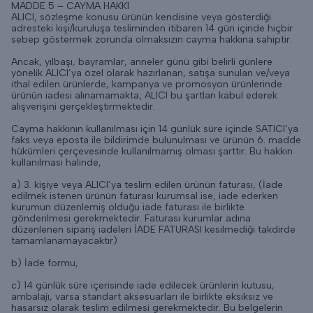
MADDE 5 – CAYMA HAKKI
ALICI, sözleşme konusu ürünün kendisine veya gösterdiği
adresteki kişi/kuruluşa tesliminden itibaren 14 gün içinde hiçbir
sebep göstermek zorunda olmaksızın cayma hakkına sahiptir.
Ancak, yılbaşı, bayramlar, anneler günü gibi belirli günlere
yönelik ALICI’ya özel olarak hazırlanan, satışa sunulan ve/veya
ithal edilen ürünlerde, kampanya ve promosyon ürünlerinde
ürünün iadesi alınamamakta; ALICI bu şartları kabul ederek
alışverişini gerçekleştirmektedir.
Cayma hakkının kullanılması için 14 günlük süre içinde SATICI’ya
faks veya eposta ile bildirimde bulunulması ve ürünün 6. madde
hükümleri çerçevesinde kullanılmamış olması şarttır. Bu hakkın
kullanılması halinde,
a) 3. kişiye veya ALICI’ya teslim edilen ürünün faturası, (İade
edilmek istenen ürünün faturası kurumsal ise, iade ederken
kurumun düzenlemiş olduğu iade faturası ile birlikte
gönderilmesi gerekmektedir. Faturası kurumlar adına
düzenlenen sipariş iadeleri İADE FATURASI kesilmediği takdirde
tamamlanamayacaktır)
b) İade formu,
c) 14 günlük süre içerisinde iade edilecek ürünlerin kutusu,
ambalajı, varsa standart aksesuarları ile birlikte eksiksiz ve
hasarsız olarak teslim edilmesi gerekmektedir. Bu belgelerin