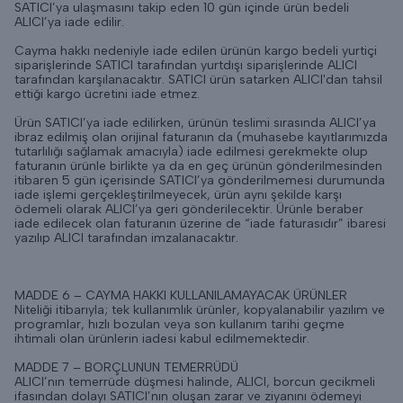
SATICI’ya ulaşmasını takip eden 10 gün içinde ürün bedeli
ALICI’ya iade edilir.
Cayma hakkı nedeniyle iade edilen ürünün kargo bedeli yurtiçi
siparişlerinde SATICI tarafından yurtdışı siparişlerinde ALICI
tarafından karşılanacaktır. SATICI ürün satarken ALICI'dan tahsil
ettiği kargo ücretini iade etmez.
Ürün SATICI’ya iade edilirken, ürünün teslimi sırasında ALICI’ya
ibraz edilmiş olan orijinal faturanın da (muhasebe kayıtlarımızda
tutarlılığı sağlamak amacıyla) iade edilmesi gerekmekte olup
faturanın ürünle birlikte ya da en geç ürünün gönderilmesinden
itibaren 5 gün içerisinde SATICI’ya gönderilmemesi durumunda
iade işlemi gerçekleştirilmeyecek, ürün aynı şekilde karşı
ödemeli olarak ALICI’ya geri gönderilecektir. Ürünle beraber
iade edilecek olan faturanın üzerine de “iade faturasıdır” ibaresi
yazılıp ALICI tarafından imzalanacaktır.
MADDE 6 – CAYMA HAKKI KULLANILAMAYACAK ÜRÜNLER
Niteliği itibarıyla; tek kullanımlık ürünler, kopyalanabilir yazılım ve
programlar, hızlı bozulan veya son kullanım tarihi geçme
ihtimali olan ürünlerin iadesi kabul edilmemektedir.
MADDE 7 – BORÇLUNUN TEMERRÜDÜ
ALICI’nın temerrüde düşmesi halinde, ALICI, borcun gecikmeli
ifasından dolayı SATICI’nın oluşan zarar ve ziyanını ödemeyi