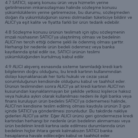
4.7 SATICI, sipariş konusu ürün veya hizmetin yerine
getirilmesinin imkansızlaşması halinde sözleşme konusu
yükümlülüklerini yerine getiremezse, bu durumu, sözleşmeden
doğan ifa yükümlülüğünün süresi dolmadan tüketiciye bildirir ve
ALICI’ya eşit kalite ve fiyatta farklı bir ürün tedarik edebilir.
4.8 Sözleşme konusu ürünün teslimatı için işbu sözleşmenin
imzalı nüshasının SATICI’ya ulaştırılmış olması ve bedelinin
ALICI’nın tercih ettiği ödeme şekli ile ödenmiş olması şarttır.
Herhangi bir nedenle ürün bedeli ödenmez veya banka
kayıtlarında iptal edilir ise, SATICI ürünün teslimi
yükümlülüğünden kurtulmuş kabul edilir.
4.9 ALICI alışveriş esnasında sisteme tanımladığı kredi kartı
bilgilerinin doğru olduğunu, bu kredi kartının kullanımından
dolayı kaynaklanacak her türlü hukuki ve cezai yasal
sorumluluğunun kendisinde olduğunu kabul ve taahhüt eder.
Ürünün tesliminden sonra ALICI’ya ait kredi kartının ALICI’nın
kusurundan kaynaklanmayan bir şekilde yetkisiz kişilerce haksız
veya hukuka aykırı olarak kullanılması nedeni ile ilgili banka veya
finans kuruluşun ürün bedelini SATICI’ya ödememesi halinde,
ALICI’nın kendisine teslim edilmiş olması kaydıyla ürünün 3 gün
içinde SATICI’ya gönderilmesi zorunludur. Bu takdirde nakliye
giderleri ALICI’ya aittir. Eğer ALICI ürünü geri göndermezse kredi
kartından herhangi bir nedenle ürün bedelinin alınmaması veya
ürün bedelinin kredi kartına iade edilmesi durumlarında ürün
bedelinin hiçbir ihtara gerek kalmaksızın SATICI banka
hesaplarına havale edileceğini kabul ve taahhüt eder.