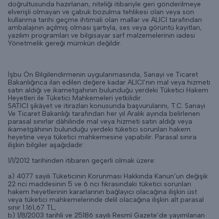
doğrultusunda hazırlanan, niteliği itibariyle geri gönderilmeye
elverişli olmayan ve çabuk bozulma tehlikesi olan veya son
kullanma tarihi geçme ihtimali olan mallar ve ALICI tarafından
ambalajının açılmış olması şartıyla, ses veya görüntü kayıtları,
yazılım programları ve bilgisayar sarf malzemelerinin iadesi
Yönetmelik gereği mümkün değildir.
İşbu Ön Bilgilendirmenin uygulanmasında, Sanayi ve Ticaret
Bakanlığınca ilan edilen değere kadar ALICI’nın mal veya hizmeti
satın aldığı ve ikametgahının bulunduğu yerdeki Tüketici Hakem
Heyetleri ile Tüketici Mahkemeleri yetkilidir.
SATICI şikâyet ve itirazları konusunda başvurularını, T.C. Sanayi
Ve Ticaret Bakanlığı tarafından her yıl Aralık ayında belirlenen
parasal sınırlar dâhilinde mal veya hizmeti satın aldığı veya
ikametgâhının bulunduğu yerdeki tüketici sorunları hakem
heyetine veya tüketici mahkemesine yapabilir. Parasal sınıra
ilişkin bilgiler aşağıdadır:
1/1/2012 tarihinden itibaren geçerli olmak üzere:
a) 4077 sayılı Tüketicinin Korunması Hakkında Kanun’un değişik
22 nci maddesinin 5 ve 6 ncı fıkrasındaki tüketici sorunları
hakem heyetlerinin kararlarının bağlayıcı olacağına ilişkin üst
veya tüketici mahkemelerinde delil olacağına ilişkin alt parasal
sınır 1.161,67 TL,
b) 1/8/2003 tarihli ve 25186 sayılı Resmî Gazete’de yayımlanan