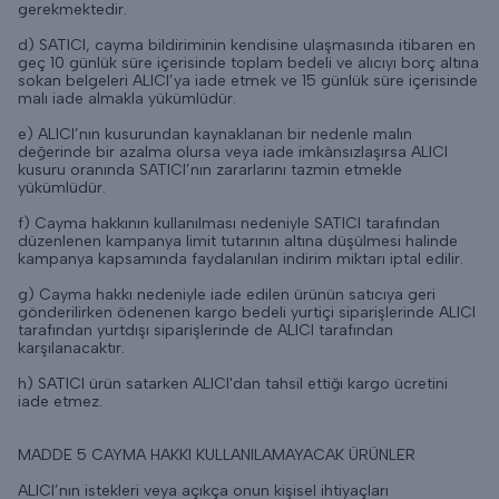
gerekmektedir.
d) SATICI, cayma bildiriminin kendisine ulaşmasında itibaren en
geç 10 günlük süre içerisinde toplam bedeli ve alıcıyı borç altına
sokan belgeleri ALICI’ya iade etmek ve 15 günlük süre içerisinde
malı iade almakla yükümlüdür.
e) ALICI’nın kusurundan kaynaklanan bir nedenle malın
değerinde bir azalma olursa veya iade imkânsızlaşırsa ALICI
kusuru oranında SATICI’nın zararlarını tazmin etmekle
yükümlüdür.
f) Cayma hakkının kullanılması nedeniyle SATICI tarafından
düzenlenen kampanya limit tutarının altına düşülmesi halinde
kampanya kapsamında faydalanılan indirim miktarı iptal edilir.
g) Cayma hakkı nedeniyle iade edilen ürünün satıcıya geri
gönderilirken ödenenen kargo bedeli yurtiçi siparişlerinde ALICI
tarafından yurtdışı siparişlerinde de ALICI tarafından
karşılanacaktır.
h) SATICI ürün satarken ALICI'dan tahsil ettiği kargo ücretini
iade etmez.
MADDE 5 CAYMA HAKKI KULLANILAMAYACAK ÜRÜNLER
ALICI’nın istekleri veya açıkça onun kişisel ihtiyaçları