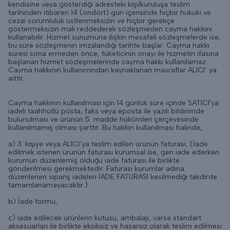
kendisine veya gösterdiği adresteki kişi/kuruluşa teslim
tarihinden itibaren 14 (ondört) gün içerisinde hiçbir hukuki ve
cezai sorumluluk üstlenmeksizin ve hiçbir gerekçe
göstermeksizin malı reddederek sözleşmeden cayma hakkını
kullanabilir. Hizmet sunumuna ilişkin mesafeli sözleşmelerde ise,
bu süre sözleşmenin imzalandığı tarihte başlar. Cayma hakkı
süresi sona ermeden önce, tüketicinin onayı ile hizmetin ifasına
başlanan hizmet sözleşmelerinde cayma hakkı kullanılamaz.
Cayma hakkının kullanımından kaynaklanan masraflar ALICI’ ya
aittir.
Cayma hakkının kullanılması için 14 günlük süre içinde SATICI'ya
iadeli taahhütlü posta, faks veya eposta ile yazılı bildirimde
bulunulması ve ürünün 5. madde hükümleri çerçevesinde
kullanılmamış olması şarttır. Bu hakkın kullanılması halinde,
a) 3. kişiye veya ALICI’ya teslim edilen ürünün faturası, (İade
edilmek istenen ürünün faturası kurumsal ise, geri iade ederken
kurumun düzenlemiş olduğu iade faturası ile birlikte
gönderilmesi gerekmektedir. Faturası kurumlar adına
düzenlenen sipariş iadeleri İADE FATURASI kesilmediği takdirde
tamamlanamayacaktır.)
b) İade formu,
c) iade edilecek ürünlerin kutusu, ambalajı, varsa standart
aksesuarları ile birlikte eksiksiz ve hasarsız olarak teslim edilmesi