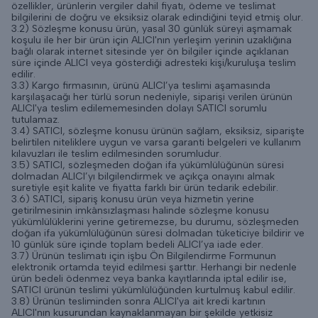
özellikler, ürünlerin vergiler dahil fiyatı, ödeme ve teslimat
bilgilerini de doğru ve eksiksiz olarak edindiğini teyid etmiş olur.
3.2) Sözleşme konusu ürün, yasal 30 günlük süreyi aşmamak
koşulu ile her bir ürün için ALICI'nın yerleşim yerinin uzaklığına
bağlı olarak internet sitesinde yer ön bilgiler içinde açıklanan
süre içinde ALICI veya gösterdiği adresteki kişi/kuruluşa teslim
edilir.
3.3) Kargo firmasının, ürünü ALICI’ya teslimi aşamasında
karşılaşacağı her türlü sorun nedeniyle, siparişi verilen ürünün
ALICI'ya teslim edilememesinden dolayı SATICI sorumlu
tutulamaz.
3.4) SATICI, sözleşme konusu ürünün sağlam, eksiksiz, siparişte
belirtilen niteliklere uygun ve varsa garanti belgeleri ve kullanım
kılavuzları ile teslim edilmesinden sorumludur.
3.5) SATICI, sözleşmeden doğan ifa yükümlülüğünün süresi
dolmadan ALICI’yı bilgilendirmek ve açıkça onayını almak
suretiyle eşit kalite ve fiyatta farklı bir ürün tedarik edebilir.
3.6) SATICI, sipariş konusu ürün veya hizmetin yerine
getirilmesinin imkânsızlaşması halinde sözleşme konusu
yükümlülüklerini yerine getiremezse, bu durumu, sözleşmeden
doğan ifa yükümlülüğünün süresi dolmadan tüketiciye bildirir ve
10 günlük süre içinde toplam bedeli ALICI’ya iade eder.
3.7) Ürünün teslimatı için işbu Ön Bilgilendirme Formunun
elektronik ortamda teyid edilmesi şarttır. Herhangi bir nedenle
ürün bedeli ödenmez veya banka kayıtlarında iptal edilir ise,
SATICI ürünün teslimi yükümlülüğünden kurtulmuş kabul edilir.
3.8) Ürünün tesliminden sonra ALICI'ya ait kredi kartının
ALICI'nın kusurundan kaynaklanmayan bir şekilde yetkisiz