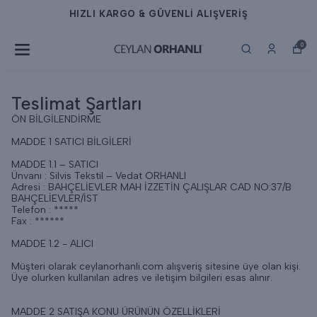
HIZLI KARGO & GÜVENLİ ALIŞVERİŞ
0
Teslimat Şartları
ÖN BİLGİLENDİRME
MADDE 1 SATICI BİLGİLERİ
MADDE 1.1 – SATICI
Ünvanı : Silvis Tekstil – Vedat ORHANLI
Adresi : BAHÇELİEVLER MAH İZZETİN ÇALIŞLAR CAD NO:37/B
BAHÇELİEVLER/İST
Telefon : *****
Fax : ******
MADDE 1.2 - ALICI
Müşteri olarak ceylanorhanli.com alışveriş sitesine üye olan kişi.
Üye olurken kullanılan adres ve iletişim bilgileri esas alınır.
MADDE 2 SATIŞA KONU ÜRÜNÜN ÖZELLİKLERİ