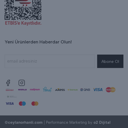
Yeni Ürünlerden Haberdar Olun!
Abone Ol
©
ceylanorhanli.com
|
Performance Marketing by
o2 Dijital