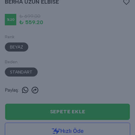
BERHA UZUN ELBİSE
₺ 699.00
%
20
₺ 559.20
Renk
BEYAZ
Beden
STANDART
Paylaş
:
SEPETE EKLE