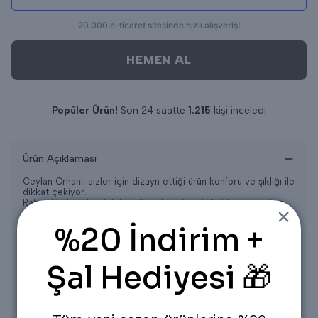
HEMEN AL
Popüler Ürün!
Son 24 saatte
1.215
kişi inceledi
Son 24 saatte
15
adet satıldı
Ürün Açıklaması
Ceylan Orhanlı sizler için dizayn ettiği ürün konforu ve şıklığı ile
dikkat çekiyor.
Rahatlıkla tercih edebileceğiniz bu güzel ürünü hemen online
olarak sitemizden sipariş verebilirsiniz.
%20 İndirim +
Ürün STANDART beden aralığıdır.
STANDART
Beden 36/38/40/42/4446
Şal Hediyesi 🎁
Ürün Ölçüleri
Üst
Ön Boy
= 112 CM