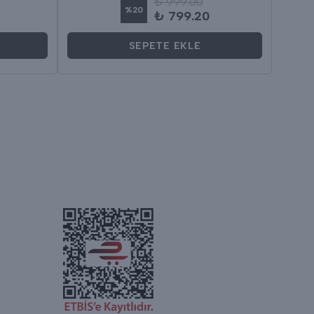
₺ 999.00
%
20
₺ 799.20
SEPETE EKLE