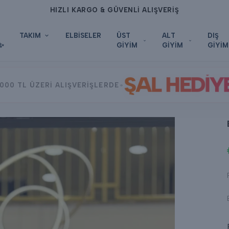
HIZLI KARGO & GÜVENLİ ALIŞVERİŞ
TAKIM
ELBİSELER
ÜST
ALT
DIŞ
✨
GİYİM
GİYİM
GİYİM
ŞAL HEDİY
•
000 TL ÜZERİ ALIŞVERİŞLERDE