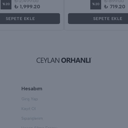
₺ 2,499.00
₺ 899.00
%
20
%
20
₺ 1,999.20
₺ 719.20
SEPETE EKLE
SEPETE EKLE
Hesabım
Giriş Yap
Kayıt Ol
Siparişlerim