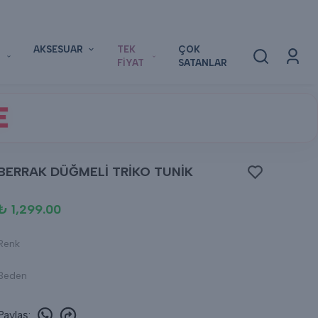
AKSESUAR
TEK
ÇOK
FİYAT
SATANLAR
E
BERRAK DÜĞMELİ TRİKO TUNİK
₺ 1,299.00
Renk
Beden
Paylaş
: