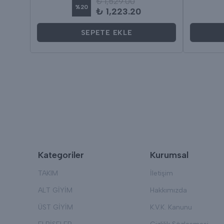
₺ 1,529.00
%
20
₺ 1,223.20
SEPETE EKLE
Kategoriler
Kurumsal
TAKIM
İletişim
ALT GİYİM
Hakkımızda
ÜST GİYİM
K.V.K. Kanunu