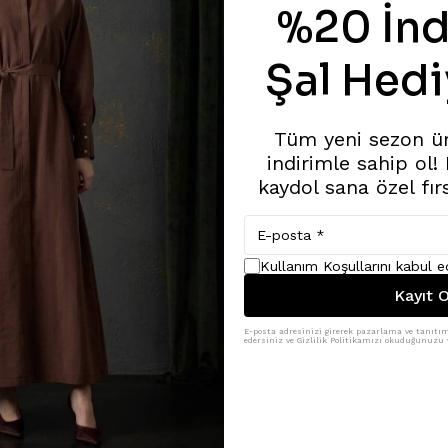
%20 İnd
Şal Hedi
Tüm yeni sezon ü
indirimle sahip ol!
kaydol sana özel fır
Kullanım Koşullarını kabul 
Kayıt O
E-posta adresinizi girerek pazarlama ve tanıtım 
edersiniz ve Gizlilik Politikamızı okuduğunuzu v
Benzer Ürünler