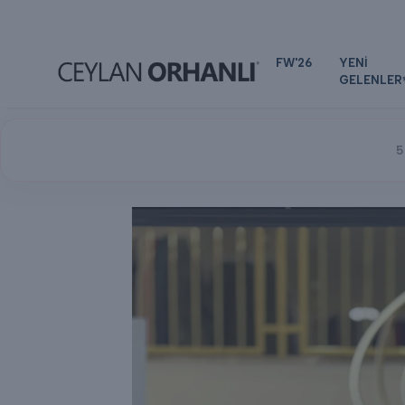
FW'26
YENİ
GELENLER
5