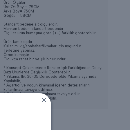
Ürün Ölçüleri
Üst
Ön Boy
= 78CM
Arka Boy= 75CM
Göğüs
= 58CM
Standart bedene ait ölçülerdir.
Manken bedeni standart bedendir.
Ölçüler ürün kumaşına göre (+-) farklılık gösterebilir.
Ürün tam kalıptır.
Kullanımı kış/sonbahar/ilkbahar için uygundur.
Terletme yapmaz.
Örme kumaştır.
Oldukça rahat bir ve şık bir üründür.
* Konsept Çekimlerinde Renkler Işık Farklılığından Dolayı
Bazı Ürünlerde Değişiklik Gösterebilir.
* Yıkama: Ilık 30-35 Derecede elde Yıkama ayarında
Yapılabilir,
* Ağartıcı ve yoğun kimyasal içeren deterjanların
kullanılması tavsiye edilmez.
* Gölge de kurutma yapılması tavsiye edilir.
* Kuru Temizlemeye verilebilir.