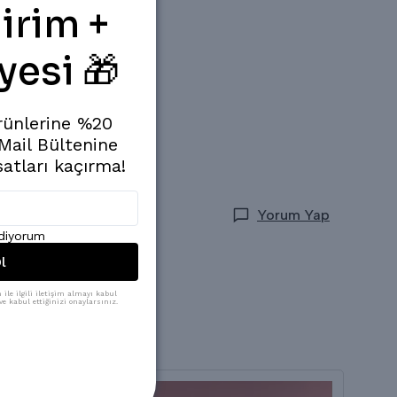
irim +
yesi 🎁
rünlerine %20
 Mail Bültenine
satları kaçırma!
Yorum Yap
ediyorum
l
ile ilgili iletişim almayı kabul
e kabul ettiğinizi onaylarsınız.