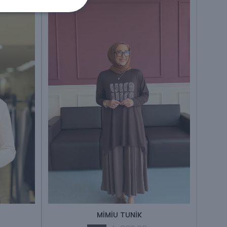
MİMİU TUNİK