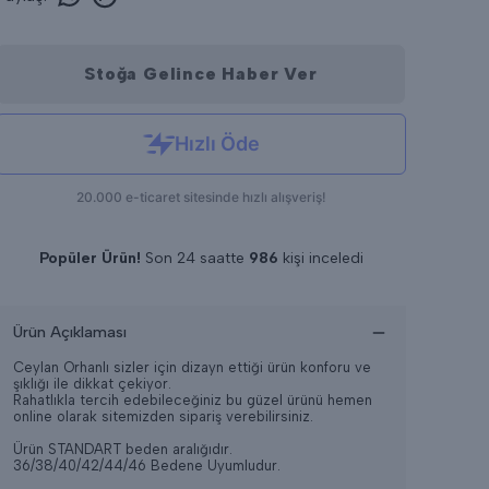
Stoğa Gelince Haber Ver
Popüler Ürün!
Son 24 saatte
986
kişi inceledi
Son 24 saatte
9
adet satıldı
Ürün Açıklaması
Ceylan Orhanlı sizler için dizayn ettiği ürün konforu ve
şıklığı ile dikkat çekiyor.
Rahatlıkla tercih edebileceğiniz bu güzel ürünü hemen
online olarak sitemizden sipariş verebilirsiniz.
Ürün STANDART beden aralığıdır.
36/38/40/42/44/46 Bedene Uyumludur.