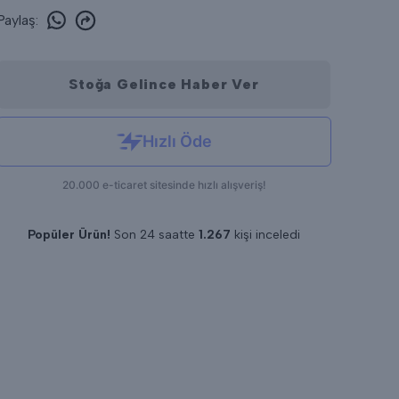
Paylaş
:
Stoğa Gelince Haber Ver
Popüler Ürün!
Son 24 saatte
1.267
kişi inceledi
Son 24 saatte
16
adet satıldı