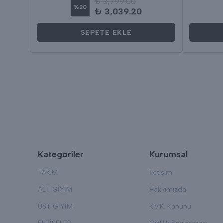
₺ 3,799.00
%
20
₺ 3,039.20
SEPETE EKLE
Kategoriler
Kurumsal
TAKIM
İletişim
ALT GİYİM
Hakkımızda
ÜST GİYİM
K.V.K. Kanunu