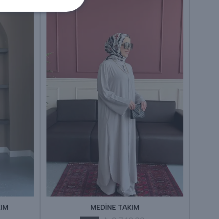
IM
MEDİNE TAKIM
N