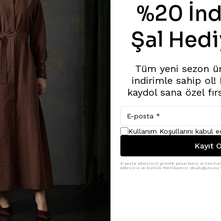
%20 İnd
Şal Hedi
Tüm yeni sezon ü
indirimle sahip ol!
kaydol sana özel fır
Kullanım Koşullarını kabul 
Kayıt O
E-posta adresinizi girerek pazarlama ve tanıtım 
edersiniz ve Gizlilik Politikamızı okuduğunuzu v
Benzer Ürünler