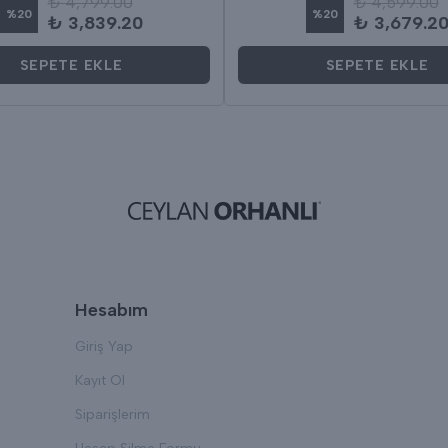
₺ 4,799.00
₺ 4,599.00
%
20
%
20
₺ 3,839.20
₺ 3,679.2
SEPETE EKLE
SEPETE EKLE
Hesabım
Giriş Yap
Kayıt Ol
Siparişlerim