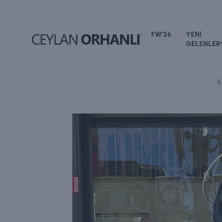
FW'26
YENİ
GELENLER
5