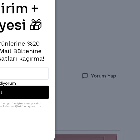
irim +
yesi 🎁
rünlerine %20
 Mail Bültenine
satları kaçırma!
Yorum Yap
ediyorum
l
ile ilgili iletişim almayı kabul
e kabul ettiğinizi onaylarsınız.