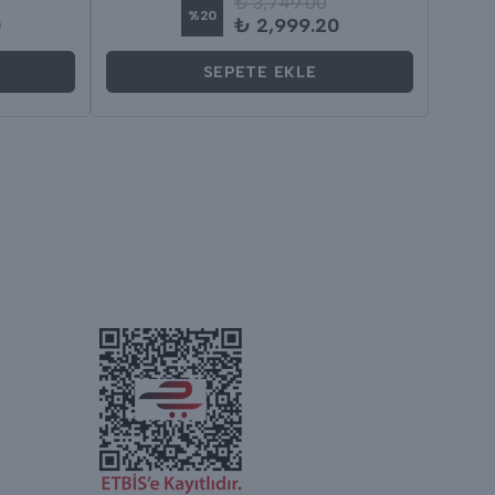
₺ 3,749.00
%
20
0
₺ 2,999.20
SEPETE EKLE