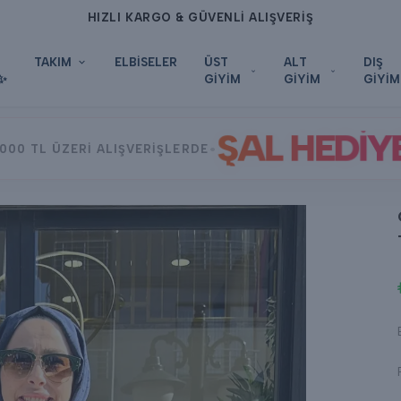
HIZLI KARGO & GÜVENLİ ALIŞVERİŞ
TAKIM
ELBİSELER
ÜST
ALT
DIŞ
✨
GİYİM
GİYİM
GİYİM
ŞAL HEDİY
•
000 TL ÜZERİ ALIŞVERİŞLERDE