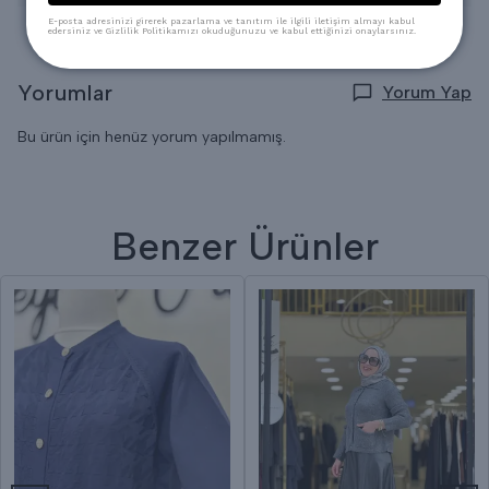
E-posta adresinizi girerek pazarlama ve tanıtım ile ilgili iletişim almayı kabul
edersiniz ve Gizlilik Politikamızı okuduğunuzu ve kabul ettiğinizi onaylarsınız.
Yorumlar
Yorum Yap
Bu ürün için henüz yorum yapılmamış.
Benzer Ürünler