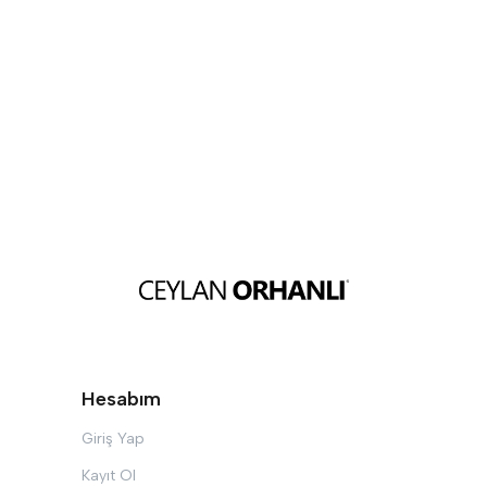
Hesabım
Giriş Yap
Kayıt Ol