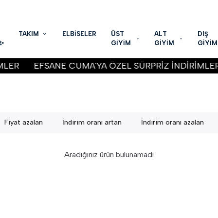
HIZLI KARGO & GÜVENLİ ALIŞVERİŞ
TAKIM
ELBİSELER
ÜST
ALT
DIŞ
✨
GİYİM
GİYİM
GİYİM
LER
EFSANE CUMA'YA ÖZEL SÜRPRİZ İNDİRİMLER
Fiyat azalan
İndirim oranı artan
İndirim oranı azalan
Aradığınız ürün bulunamadı