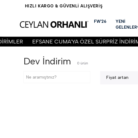
FW'26
YENİ
GELENLER
İRİMLER
EFSANE CUMA'YA ÖZEL SÜRPRİZ İNDİRİM
Dev İndirim
0
ürün
Fiyat artan