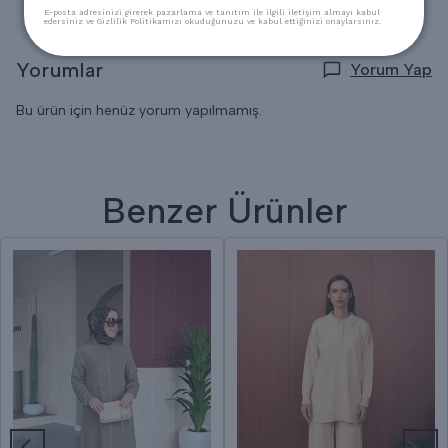
E-posta adresinizi girerek pazarlama ve tanıtım ile ilgili iletişim almayı kabul
edersiniz ve Gizlilik Politikamızı okuduğunuzu ve kabul ettiğinizi onaylarsınız.
Yorumlar
Yorum Yap
Bu ürün için henüz yorum yapılmamış.
Benzer Ürünler