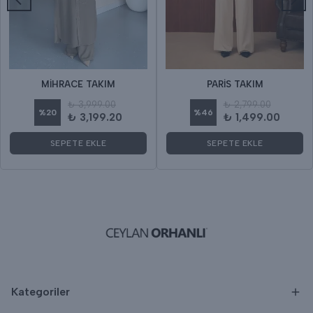
MİHRACE TAKIM
PARİS TAKIM
₺ 3,999.00
₺ 2,799.00
%
20
%
46
₺ 3,199.20
₺ 1,499.00
SEPETE EKLE
SEPETE EKLE
Kategoriler