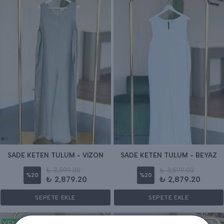
SADE KETEN TULUM - VİZON
SADE KETEN TULUM - BEYAZ
₺ 3,599.00
₺ 3,599.00
%
20
%
20
₺ 2,879.20
₺ 2,879.20
SEPETE EKLE
SEPETE EKLE