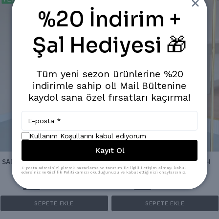
%20 İndirim +
Şal Hediyesi 🎁
Tüm yeni sezon ürünlerine %20
indirimle sahip ol! Mail Bültenine
kaydol sana özel fırsatları kaçırma!
Kullanım Koşullarını kabul ediyorum
Kayıt Ol
SADE KETEN TULUM - LACİVERT
SADE KETEN TULUM - SİYAH
E-posta adresinizi girerek pazarlama ve tanıtım ile ilgili iletişim almayı kabul
edersiniz ve Gizlilik Politikamızı okuduğunuzu ve kabul ettiğinizi onaylarsınız.
₺ 3,599.00
₺ 3,599.00
%
20
%
20
₺ 2,879.20
₺ 2,879.20
SEPETE EKLE
SEPETE EKLE