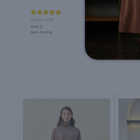
22 Ekim 2025
Tülay
Ş.
Satın Alınmış