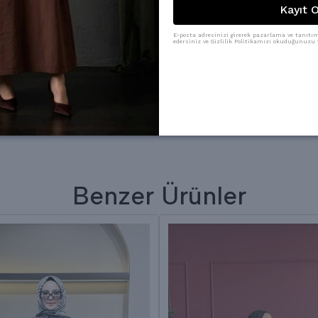
Kayıt O
E-posta adresinizi girerek pazarlama ve tanıtım 
edersiniz ve Gizlilik Politikamızı okuduğunuzu v
Benzer Ürünler