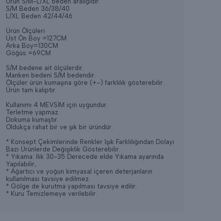
Ürün S/M-L/XL beden aralığıdır.
S/M Beden
36/38/40
L/XL Beden
42/44/46
Ürün Ölçüleri
Üst
Ön Boy
=127CM
Arka Boy=130CM
Göğüs
=69CM
S/M bedene ait ölçülerdir.
Manken bedeni S/M bedendir.
Ölçüler ürün kumaşına göre (+-) farklılık gösterebilir.
Ürün tam kalıptır.
Kullanımı 4 MEVSİM için uygundur.
Terletme yapmaz.
Dokuma kumaştır.
Oldukça rahat bir ve şık bir üründür.
* Konsept Çekimlerinde Renkler Işık Farklılığından Dolayı
Bazı Ürünlerde Değişiklik Gösterebilir.
* Yıkama: Ilık 30-35 Derecede elde Yıkama ayarında
Yapılabilir,
* Ağartıcı ve yoğun kimyasal içeren deterjanların
kullanılması tavsiye edilmez.
* Gölge de kurutma yapılması tavsiye edilir.
* Kuru Temizlemeye verilebilir.