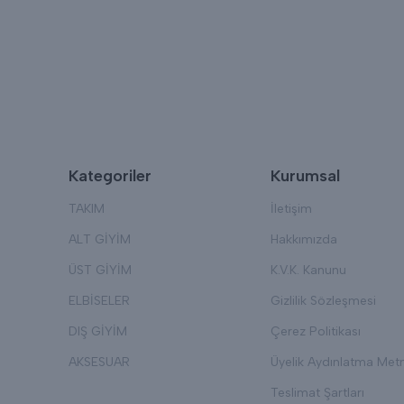
Kategoriler
Kurumsal
TAKIM
İletişim
ALT GİYİM
Hakkımızda
ÜST GİYİM
K.V.K. Kanunu
ELBİSELER
Gizlilik Sözleşmesi
DIŞ GİYİM
Çerez Politikası
AKSESUAR
Üyelik Aydınlatma Metn
Teslimat Şartları