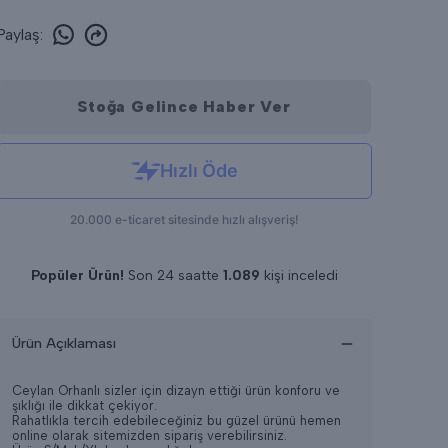
Paylaş
:
Stoğa Gelince Haber Ver
Popüler Ürün!
Son 24 saatte
1.089
kişi inceledi
Son 24 saatte
12
adet satıldı
Ürün Açıklaması
Ceylan Orhanlı sizler için dizayn ettiği ürün konforu ve
şıklığı ile dikkat çekiyor.
Rahatlıkla tercih edebileceğiniz bu güzel ürünü hemen
online olarak sitemizden sipariş verebilirsiniz.