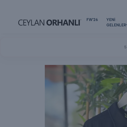
FW'26
YENİ
GELENLER
5