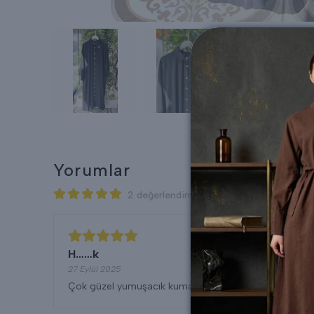
Yorumlar
2 değerlendirmeye göre
H……k
27 Eylül 2025
Çok güzel yumuşacık kumaşı s-m beden aldım alacaklar