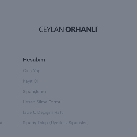
Hesabım
Giriş Yap
Kayıt Ol
Siparişlerim
Hesap Silme Formu
İade & Değişim Hattı
i
Sipariş Takip (Üyeliksiz Siparişler)