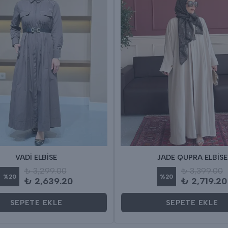
VADİ ELBİSE
JADE QUPRA ELBİSE
₺ 3,299.00
₺ 3,399.00
%
20
%
20
₺ 2,639.20
₺ 2,719.20
SEPETE EKLE
SEPETE EKLE