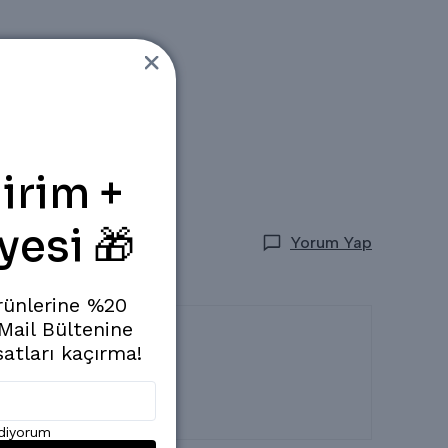
irim +
yesi 🎁
Yorum Yap
rünlerine %20
 Mail Bültenine
satları kaçırma!
ediyorum