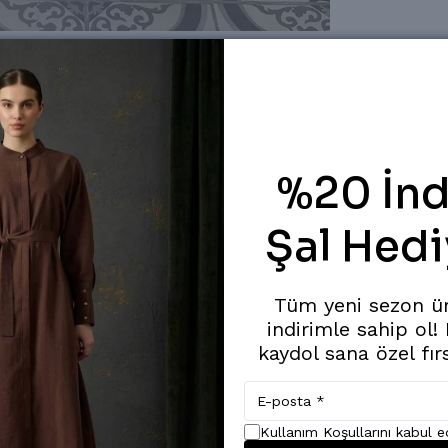
%20 İnd
Şal Hedi
Tüm yeni sezon ü
indirimle sahip ol!
kaydol sana özel fır
 için salaş bir ürün
Kullanım Koşullarını kabul 