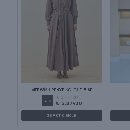
MERWİSH PENYE KOLEJ ELBİSE
₺ 3,199.00
%
10
₺ 2,879.10
SEPETE EKLE