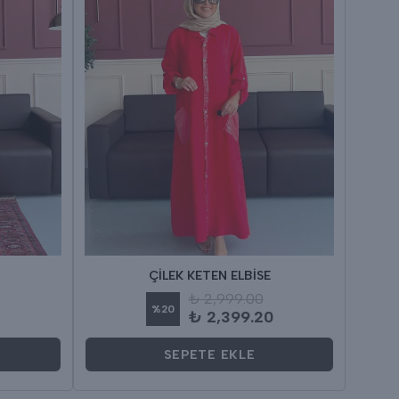
ÇİLEK KETEN ELBİSE
₺ 2,999.00
%
20
₺ 2,399.20
SEPETE EKLE