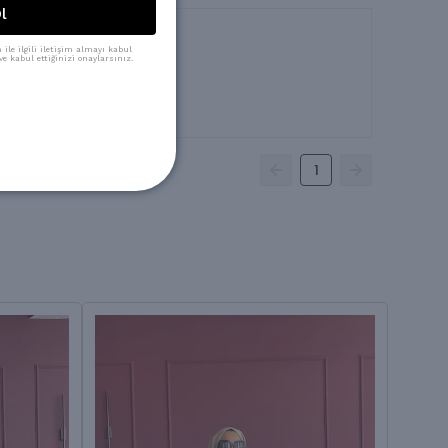
l
ile ilgili iletişim almayı kabul
e kabul ettiğinizi onaylarsınız.
1