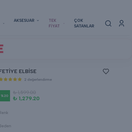
AKSESUAR
TEK
ÇOK
FİYAT
SATANLAR
E
FETİYE ELBİSE
2 değerlendirme
₺ 1,599.00
%
20
₺ 1,279.20
Renk
Beden