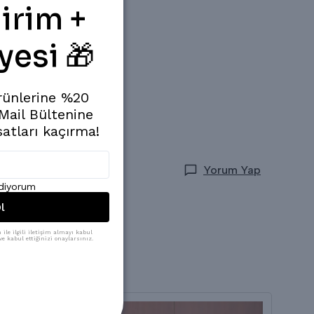
irim +
yesi 🎁
rünlerine %20
 Mail Bültenine
satları kaçırma!
Yorum Yap
ediyorum
l
ile ilgili iletişim almayı kabul
e kabul ettiğinizi onaylarsınız.