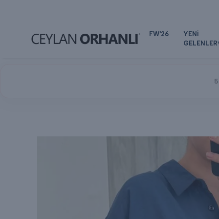
FW'26
YENİ
GELENLER
5