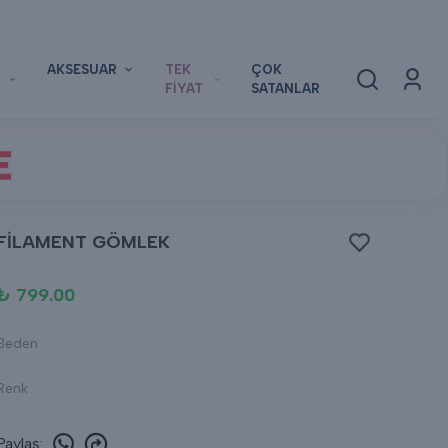
AKSESUAR
TEK
ÇOK
FİYAT
SATANLAR
E
FİLAMENT GÖMLEK
₺ 799.00
Beden
Renk
Paylaş
: