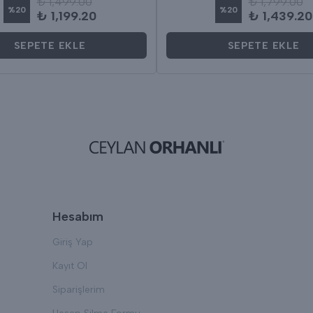
₺ 1,499.00
₺ 1,799.00
%
20
%
20
₺ 1,199.20
₺ 1,439.20
SEPETE EKLE
SEPETE EKLE
Hesabım
Giriş Yap
Kayıt Ol
Siparişlerim