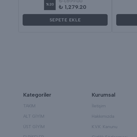
₺ 1,599.00
%
20
₺ 1,279.20
SEPETE EKLE
Kategoriler
Kurumsal
TAKIM
İletişim
ALT GİYİM
Hakkımızda
ÜST GİYİM
K.V.K. Kanunu