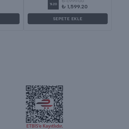
₺ 1,999.00
%
20
₺ 1,599.20
SEPETE EKLE