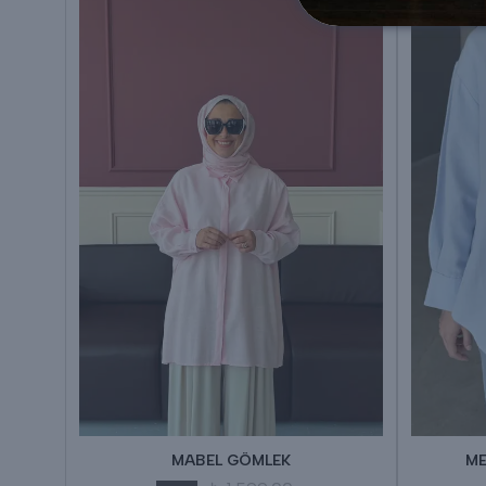
MABEL GÖMLEK
ME