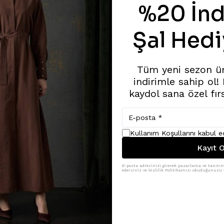
%20 İnd
Şal Hedi
Tüm yeni sezon ü
indirimle sahip ol!
kaydol sana özel fır
Kullanım Koşullarını kabul 
Kayıt O
E-posta adresinizi girerek pazarlama ve tanıtım 
edersiniz ve Gizlilik Politikamızı okuduğunuzu v
Benzer Ürünler