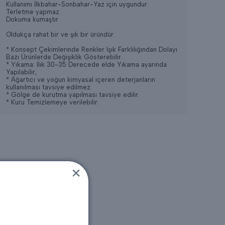
Kullanımı İlkbahar-Sonbahar-Yaz için uygundur.
Terletme yapmaz.
Dokuma kumaştır
Oldukça rahat bir ve şık bir üründür.
* Konsept Çekimlerinde Renkler Işık Farklılığından Dolayı
Bazı Ürünlerde Değişiklik Gösterebilir.
* Yıkama: Ilık 30-35 Derecede elde Yıkama ayarında
Yapılabilir,
* Ağartıcı ve yoğun kimyasal içeren deterjanların
kullanılması tavsiye edilmez.
* Gölge de kurutma yapılması tavsiye edilir.
* Kuru Temizlemeye verilebilir.