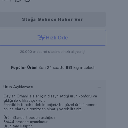
Stoğa Gelince Haber Ver
Popüler Ürün!
Son 24 saatte
881
kişi inceledi
Son 24 saatte
7
adet satıldı
Ürün Açıklaması
Ceylan Orhanlı sizler için dizayn ettiği ürün konforu ve
şıklığı ile dikkat çekiyor.
Rahatlıkla tercih edebileceğiniz bu güzel ürünü hemen
online olarak sitemizden sipariş verebilirsiniz.
Ürün Standart beden aralığıdır.
36/44 bedene uyumludur.
Ürün tam kalıptır.