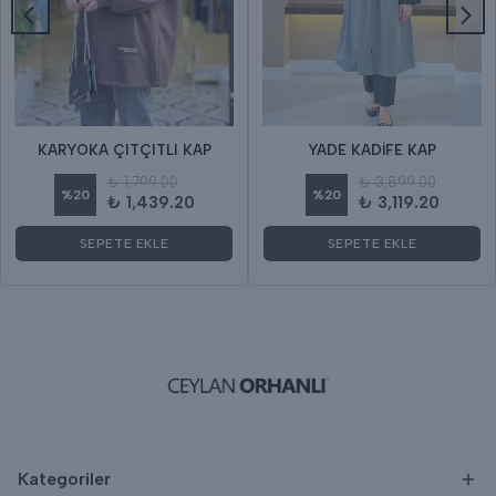
KARYOKA ÇITÇITLI KAP
YADE KADİFE KAP
₺ 1,799.00
₺ 3,899.00
%
20
%
20
₺ 1,439.20
₺ 3,119.20
SEPETE EKLE
SEPETE EKLE
Kategoriler