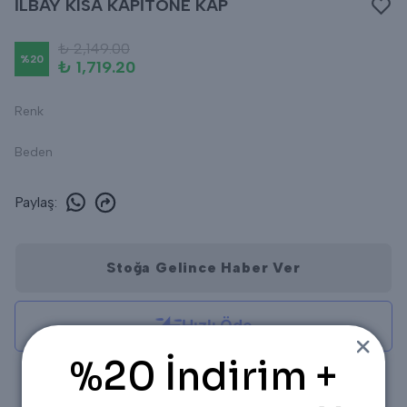
İLBAY KISA KAPİTONE KAP
₺ 2,149.00
%
20
₺ 1,719.20
Renk
Beden
Paylaş
:
Stoğa Gelince Haber Ver
%20 İndirim +