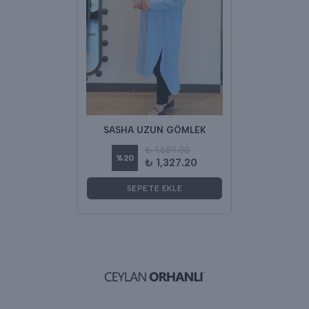
SASHA UZUN GÖMLEK
₺ 1,659.00
%
20
₺ 1,327.20
SEPETE EKLE