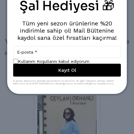
Şal Hediyesi 🎁
Popüler Ürün!
Son 24 saatte
1.114
kişi inceledi
Son 24 saatte
13
adet satıldı
Tüm yeni sezon ürünlerine %20
indirimle sahip ol! Mail Bültenine
kaydol sana özel fırsatları kaçırma!
Yorumlar
Yorum Yap
Bu ürün için henüz yorum yapılmamış.
Kullanım Koşullarını kabul ediyorum
Kayıt Ol
Benzer Ürünler
E-posta adresinizi girerek pazarlama ve tanıtım ile ilgili iletişim almayı kabul
edersiniz ve Gizlilik Politikamızı okuduğunuzu ve kabul ettiğinizi onaylarsınız.