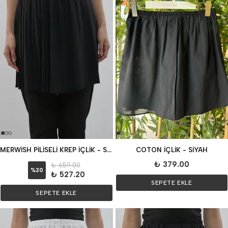
MERWİSH PİLİSELİ KREP İÇLİK - SİYAH
COTON İÇLİK - SİYAH
₺ 379.00
₺ 659.00
%
20
₺ 527.20
SEPETE EKLE
SEPETE EKLE