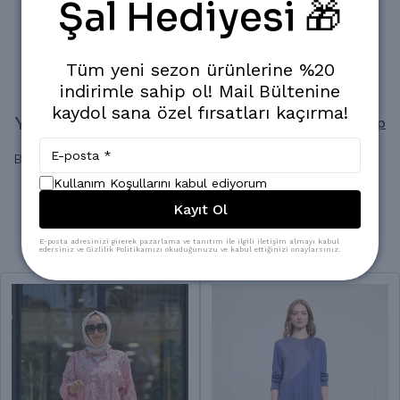
Şal Hediyesi 🎁
Popüler Ürün!
Son 24 saatte
1.157
kişi inceledi
Son 24 saatte
13
adet satıldı
Tüm yeni sezon ürünlerine %20
indirimle sahip ol! Mail Bültenine
kaydol sana özel fırsatları kaçırma!
Yorumlar
Yorum Yap
Bu ürün için henüz yorum yapılmamış.
Kullanım Koşullarını kabul ediyorum
Kayıt Ol
Benzer Ürünler
E-posta adresinizi girerek pazarlama ve tanıtım ile ilgili iletişim almayı kabul
edersiniz ve Gizlilik Politikamızı okuduğunuzu ve kabul ettiğinizi onaylarsınız.