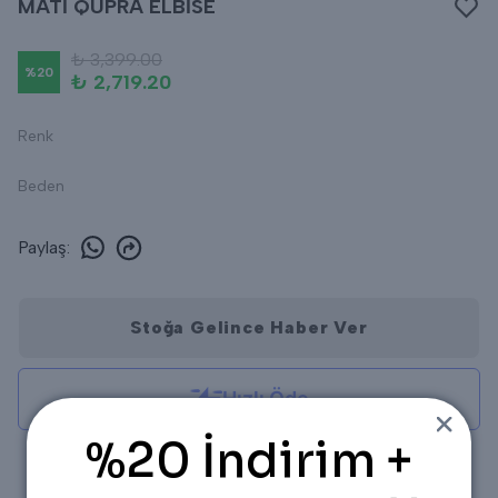
MATİ QUPRA ELBİSE
₺ 3,399.00
%
20
₺ 2,719.20
Renk
Beden
Paylaş
:
Stoğa Gelince Haber Ver
%20 İndirim +