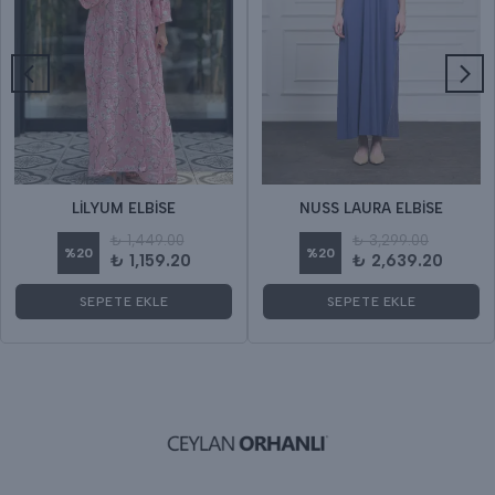
LİLYUM ELBİSE
NUSS LAURA ELBİSE
₺ 1,449.00
₺ 3,299.00
%
20
%
20
₺ 1,159.20
₺ 2,639.20
SEPETE EKLE
SEPETE EKLE