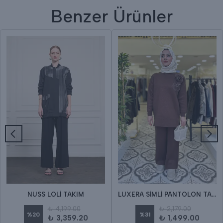
Benzer Ürünler
NUSS LOLİ TAKIM
LUXERA SİMLİ PANTOLON TAKIM
₺ 4,199.00
₺ 2,179.00
%
20
%
31
₺ 3,359.20
₺ 1,499.00