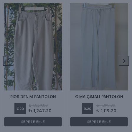
RİOS DENİM PANTOLON
GİMA ÇİMALI PANTOLON
₺ 1,559.00
₺ 1,399.00
%
20
%
20
₺ 1,247.20
₺ 1,119.20
SEPETE EKLE
SEPETE EKLE