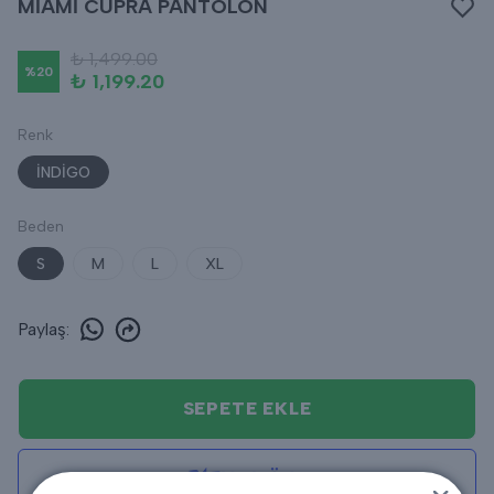
MİAMİ CUPRA PANTOLON
₺ 1,499.00
%
20
₺ 1,199.20
Renk
İNDİGO
Beden
S
M
L
XL
Paylaş
:
SEPETE EKLE