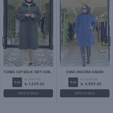
TORBA CEP BALIK SIRTI KABAN
ESNA ANGORA KABAN
₺ 1,799.00
₺ 5,699.00
%
20
%
20
₺ 1,439.20
₺ 4,559.20
SEPETE EKLE
SEPETE EKLE