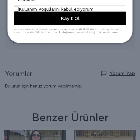
Oldukça rahat bir ve şık bir üründür.
* Konsept Çekimlerinde Renkler Işık Farklılığından Dolayı Bazı
Kullanım Koşullarını kabul ediyorum
Ürünlerde Değişiklik Gösterebilir.
Kayıt Ol
* Yıkama: Ilık 30-35 Derecede elde Yıkama ayarında
Yapılabilir,
* Ağartıcı ve yoğun kimyasal içeren deterjanların kullanılması
E-posta adresinizi girerek pazarlama ve tanıtım ile ilgili iletişim almayı kabul
tavsiye edilmez.
edersiniz ve Gizlilik Politikamızı okuduğunuzu ve kabul ettiğinizi onaylarsınız.
* Gölge de kurutma yapılması tavsiye edilir.
* Kuru Temizlemeye verilebilir.
Yorumlar
Yorum Yap
Bu ürün için henüz yorum yapılmamış.
Benzer Ürünler