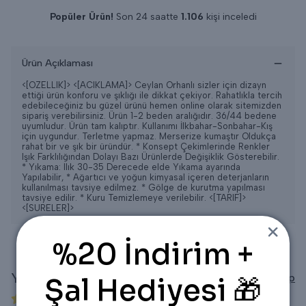
Popüler Ürün!
Son 24 saatte
1.106
kişi inceledi
Son 24 saatte
11
adet satıldı
Ürün Açıklaması
<[OZELLIK]>
<[ACIKLAMA]> Ceylan Orhanlı sizler için dizayn
ettiği ürün konforu ve şıklığı ile dikkat çekiyor. Rahatlıkla tercih
edebileceğiniz bu güzel ürünü hemen online olarak sitemizden
sipariş verebilirsiniz. Ürün 1-2 beden aralığıdır. 36/44 bedene
uyumludur. Ürün tam kalıptır. Kullanımı İlkbahar-Sonbahar-Kış
için uygundur. Terletme yapmaz. Merserize kumaştır Oldukça
rahat bir ve şık bir üründür. * Konsept Çekimlerinde Renkler
Işık Farklılığından Dolayı Bazı Ürünlerde Değişiklik Gösterebilir.
* Yıkama: Ilık 30-35 Derecede elde Yıkama ayarında
Yapılabilir, * Ağartıcı ve yoğun kimyasal içeren deterjanların
kullanılması tavsiye edilmez. * Gölge de kurutma yapılması
tavsiye edilir. * Kuru Temizlemeye verilebilir.
<[TARIF]>
<[SURELER]>
%20 İndirim +
Yorumlar
Yorum Yap
Şal Hediyesi 🎁
3 değerlendirmeye göre