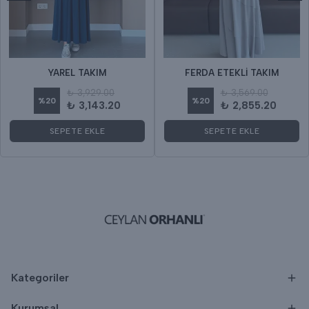
YAREL TAKIM
FERDA ETEKLİ TAKIM
₺ 3,929.00
₺ 3,569.00
%
20
%
20
₺ 3,143.20
₺ 2,855.20
SEPETE EKLE
SEPETE EKLE
Kategoriler
Kurumsal