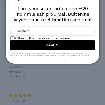
Tüm yeni sezon ürünlerine %20
indirimle sahip ol! Mail Bültenine
Ahu takım
kaydol sana özel fırsatları kaçırma!
7 Ocak 2024
Sibel
Y.
Satın Alınmış
Sorunsuz elime ulaştı çok teşekkür ederim şık ve kailteli
Kullanım Koşullarını kabul ediyorum
bir takım tekrar sağolun bereketli kazançlar
Kayıt Ol
E-posta adresinizi girerek pazarlama ve tanıtım ile ilgili iletişim almayı kabul
edersiniz ve Gizlilik Politikamızı okuduğunuzu ve kabul ettiğinizi onaylarsınız.
6 Ocak 2024
Nagehan
K.
Satın Alınmış
22 Aralık 2023