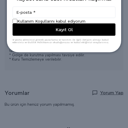
Kullanımı 4 MEVSİM için uygundur.
Terletme yapmaz.
Dokuma kumaştır.
Oldukça rahat bir ve şık bir üründür.
Kullanım Koşullarını kabul ediyorum
Kayıt Ol
* Konsept Çekimlerinde Renkler Işık Farklılığından Dolayı Bazı
Ürünlerde Değişiklik Gösterebilir.
* Yıkama: Ilık 30-35 Derecede elde Yıkama ayarında
E-posta adresinizi girerek pazarlama ve tanıtım ile ilgili iletişim almayı kabul
Yapılabilir,
edersiniz ve Gizlilik Politikamızı okuduğunuzu ve kabul ettiğinizi onaylarsınız.
* Ağartıcı ve yoğun kimyasal içeren deterjanların kullanılması
tavsiye edilmez.
* Gölge de kurutma yapılması tavsiye edilir.
* Kuru Temizlemeye verilebilir.
Yorumlar
Yorum Yap
Bu ürün için henüz yorum yapılmamış.