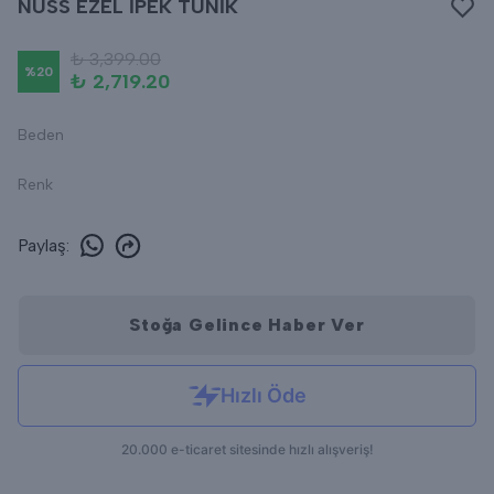
NUSS EZEL İPEK TUNİK
₺ 3,399.00
%
20
₺ 2,719.20
Beden
Renk
Paylaş
:
Stoğa Gelince Haber Ver