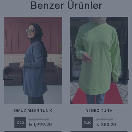
Benzer Ürünler
OMUZ ALLER TUNİK
NEGRO TUNİK
₺ 2,499.00
₺ 479.00
%
20
%
20
₺ 1,999.20
₺ 383.20