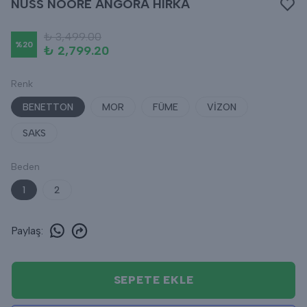
NUSS NOORE ANGORA HIRKA
₺ 3,499.00
%
20
₺ 2,799.20
Renk
BENETTON
MOR
FÜME
VİZON
SAKS
Beden
1
2
Paylaş
:
SEPETE EKLE