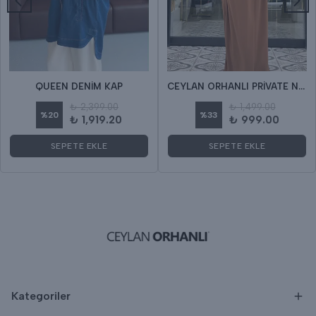
QUEEN DENİM KAP
CEYLAN ORHANLI PRİVATE NEFES NAMAZ ELBİSE
₺ 2,399.00
₺ 1,499.00
%
20
%
33
₺ 1,919.20
₺ 999.00
SEPETE EKLE
SEPETE EKLE
Kategoriler