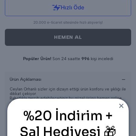
HEMEN AL
Popüler Ürün!
Son 24 saatte
996
kişi inceledi
Son 24 saatte
10
adet satıldı
Ürün Açıklaması
Ceylan Orhanlı sizler için dizayn ettiği ürün konforu ve şıklığı ile
dikkat çekiyor.
Rahatlıkla tercih edebileceğiniz bu güzel ürünü hemen online
olarak sitemizden sipariş verebilirsiniz.
%20 İndirim +
Ürün 1-2 beden aralığıdır.
1 BEDEN 36/38/40
2 BEDEN 42/44/46
Şal Hediyesi 🎁
ÜRÜN ÖLÇÜLERİ
Üst