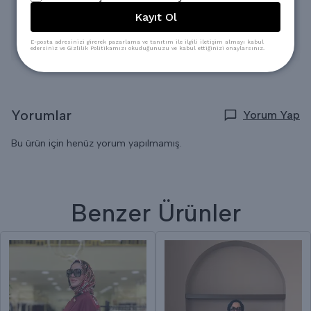
dört mevsim rahatlıkla kullanılabilir.
Kayıt Ol
Standart kalıbı sayesinde 36 ila 44 beden aralığındaki
kullanıcılar için uygundur.
E-posta adresinizi girerek pazarlama ve tanıtım ile ilgili iletişim almayı kabul
edersiniz ve Gizlilik Politikamızı okuduğunuzu ve kabul ettiğinizi onaylarsınız.
Yorumlar
Yorum Yap
Bu ürün için henüz yorum yapılmamış.
Benzer Ürünler