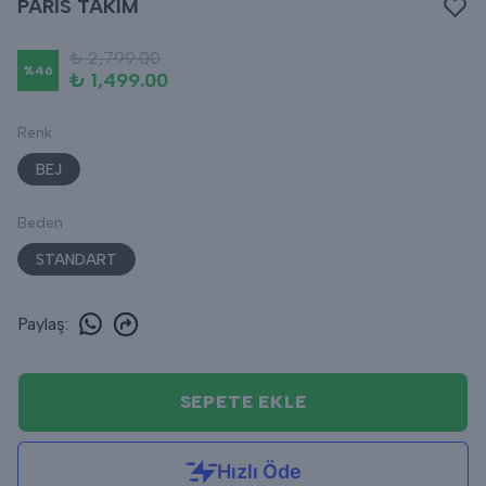
PARİS TAKIM
₺ 2,799.00
%
46
₺ 1,499.00
Renk
BEJ
Beden
STANDART
Paylaş
:
SEPETE EKLE