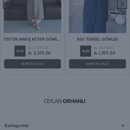
FİSTON NAKIŞ KETEN GÖMLEK
ASU TENSEL GÖMLEK
₺ 2,899.00
₺ 1,449.00
%
20
%
20
₺ 2,319.20
₺ 1,159.20
SEPETE EKLE
SEPETE EKLE
Kategoriler