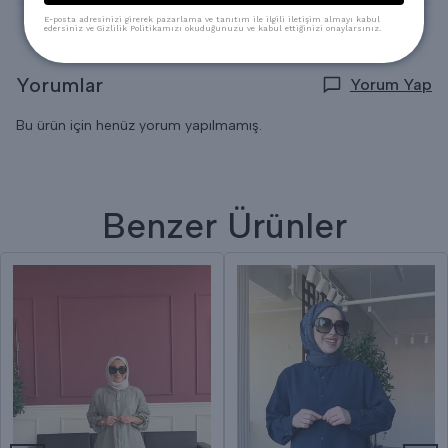
E-posta adresinizi girerek pazarlama ve tanıtım ile ilgili iletişim almayı kabul
edersiniz ve Gizlilik Politikamızı okuduğunuzu ve kabul ettiğinizi onaylarsınız.
Yorumlar
Yorum Yap
Bu ürün için henüz yorum yapılmamış.
Benzer Ürünler