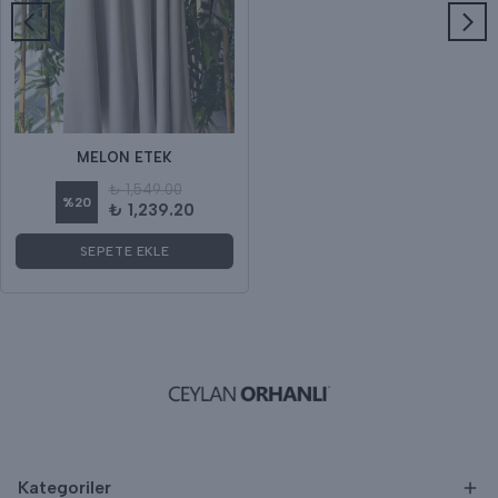
MELON ETEK
₺ 1,549.00
%
20
₺ 1,239.20
SEPETE EKLE
Kategoriler