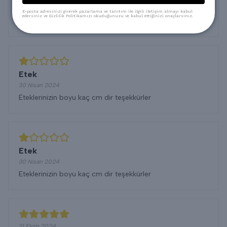
Esra
İ.
E-posta adresinizi girerek pazarlama ve tanıtım ile ilgili iletişim almayı kabul
edersiniz ve Gizlilik Politikamızı okuduğunuzu ve kabul ettiğinizi onaylarsınız.
Çok kaliteli
Etek
30 Nisan 2024
Eteklerinizin boyu kaç cm dir teşekkürler
Etek
30 Nisan 2024
Eteklerinizin boyu kaç cm dir teşekkürler
21 Ekim 2024