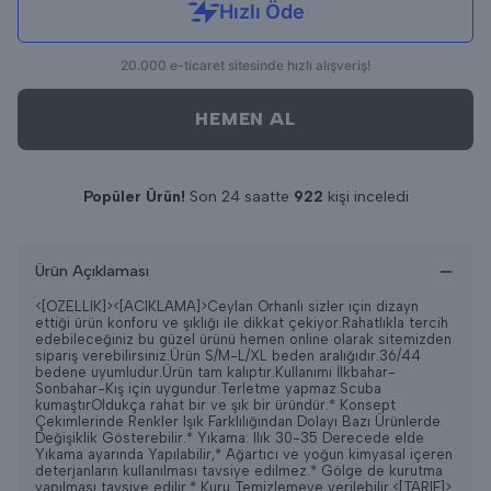
HEMEN AL
Popüler Ürün!
Son 24 saatte
922
kişi inceledi
Son 24 saatte
8
adet satıldı
Ürün Açıklaması
<[OZELLIK]>
<[ACIKLAMA]>Ceylan Orhanlı sizler için dizayn
ettiği ürün konforu ve şıklığı ile dikkat çekiyor.Rahatlıkla tercih
edebileceğiniz bu güzel ürünü hemen online olarak sitemizden
sipariş verebilirsiniz.Ürün S/M-L/XL beden aralığıdır.36/44
bedene uyumludur.Ürün tam kalıptır.Kullanımı İlkbahar-
Sonbahar-Kış için uygundur.Terletme yapmaz.Scuba
kumaştırOldukça rahat bir ve şık bir üründür.* Konsept
Çekimlerinde Renkler Işık Farklılığından Dolayı Bazı Ürünlerde
Değişiklik Gösterebilir.* Yıkama: Ilık 30-35 Derecede elde
Yıkama ayarında Yapılabilir,* Ağartıcı ve yoğun kimyasal içeren
deterjanların kullanılması tavsiye edilmez.* Gölge de kurutma
yapılması tavsiye edilir.* Kuru Temizlemeye verilebilir.
<[TARIF]>