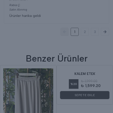
Rabia
Ç.
Satın Alınmış
Ürünler harika geldi
1
2
3
Benzer Ürünler
KALEM ETEK
₺ 1,999.00
%
20
₺ 1,599.20
SEPETE EKLE