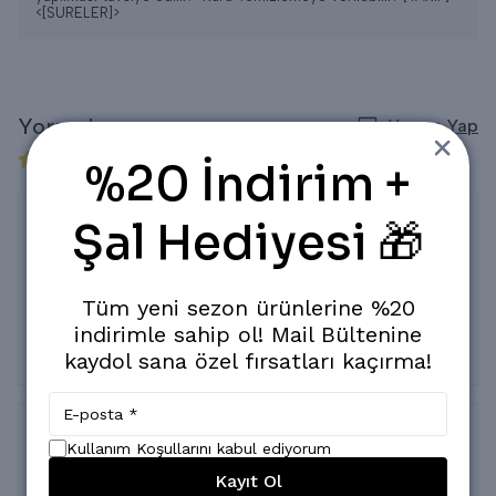
<[SURELER]>
Yorumlar
Yorum Yap
11 değerlendirmeye göre
%20 İndirim +
Şal Hediyesi 🎁
Memnuniyet
22 Aralık 2024
Tüm yeni sezon ürünlerine %20
Selma
İ.
Satın Alınmış
indirimle sahip ol! Mail Bültenine
Fiyat ve kalite her anlamda süper👍🏼
kaydol sana özel fırsatları kaçırma!
Kullanım Koşullarını kabul ediyorum
Çok iyi
Kayıt Ol
15 Kasım 2024