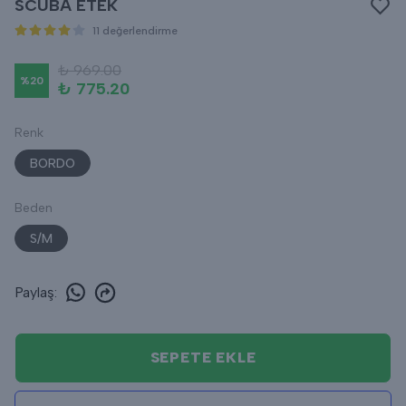
SCUBA ETEK
11 değerlendirme
₺ 969.00
%
20
₺ 775.20
Renk
BORDO
Beden
S/M
Paylaş
:
SEPETE EKLE