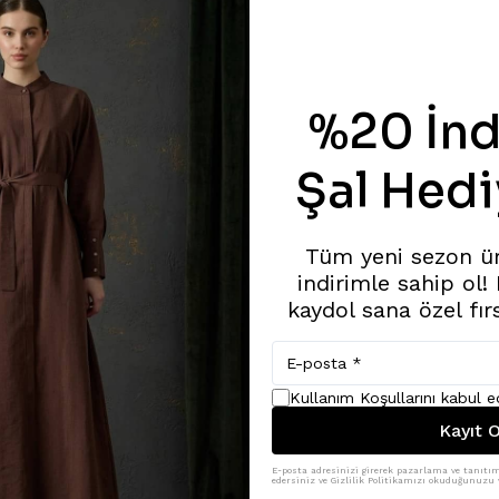
%20 İnd
Şal Hedi
Tüm yeni sezon ü
indirimle sahip ol!
kaydol sana özel fır
Kullanım Koşullarını kabul 
Kayıt O
E-posta adresinizi girerek pazarlama ve tanıtım 
edersiniz ve Gizlilik Politikamızı okuduğunuzu v