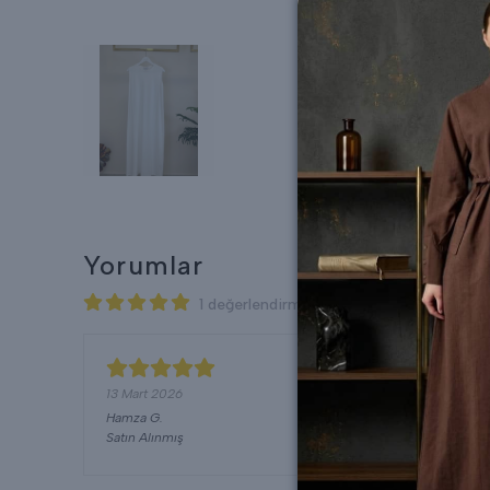
Yorumlar
1 değerlendirmeye göre
13 Mart 2026
Hamza
G.
Satın Alınmış