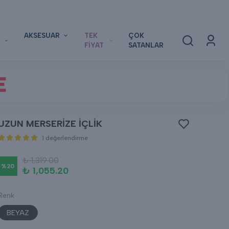
AKSESUAR
TEK
ÇOK
FİYAT
SATANLAR
E
UZUN MERSERİZE İÇLİK
1 değerlendirme
₺ 1,319.00
%
20
₺ 1,055.20
Renk
BEYAZ