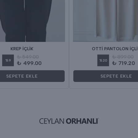
KREP İÇLİK
OTTİ PANTOLON İÇLİ
₺ 549.00
₺ 899.00
%
9
%
20
₺ 499.00
₺ 719.20
SEPETE EKLE
SEPETE EKLE