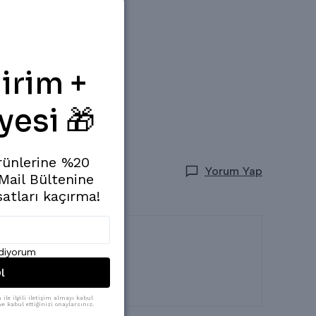
irim +
yesi 🎁
rünlerine %20
Yorum Yap
 Mail Bültenine
satları kaçırma!
ediyorum
l
ile ilgili iletişim almayı kabul
e kabul ettiğinizi onaylarsınız.