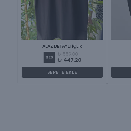
ALAZ DETAYLI İÇLİK
₺ 559.00
%
20
₺ 447.20
SEPETE EKLE