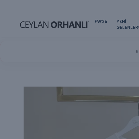
FW'26
YENİ
GELENLER
5