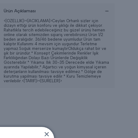
Ürün Açıklaması
<[OZELLIK]>
<[ACIKLAMA]>Ceylan Orhanlı sizler için
dizayn ettiği ürün konforu ve şıklığı ile dikkat çekiyor.
Rahatlıkla tercih edebileceğiniz bu güzel ürünü hemen
online olarak sitemizden sipariş verebilirsiniz.Ürün 1/2
beden aralığıdır. 36/46 bedene uyumludur.Ürün tam
kalıptır.Kullanımı 4 mevsim için uygundur.Terletme
yapmaz.Soğuk merserize kumaştırOldukça rahat bir ve
şık bir üründür.* Konsept Çekimlerinde Renkler Işık
Farklılığından Dolayı Bazı Ürünlerde Değişiklik
Gösterebilir.* Yıkama: Ilık 30-35 Derecede elde Yıkama
ayarında Yapılabilir,* Ağartıcı ve yoğun kimyasal içeren
deterjanların kullanılması tavsiye edilmez.* Gölge de
kurutma yapılması tavsiye edilir.* Kuru Temizlemeye
verilebilir.
<[TARIF]>
<[SURELER]>