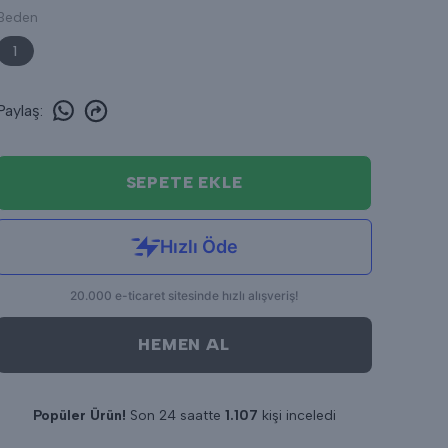
Beden
1
Paylaş
:
SEPETE EKLE
HEMEN AL
Popüler Ürün!
Son 24 saatte
1.107
kişi inceledi
Son 24 saatte
12
adet satıldı