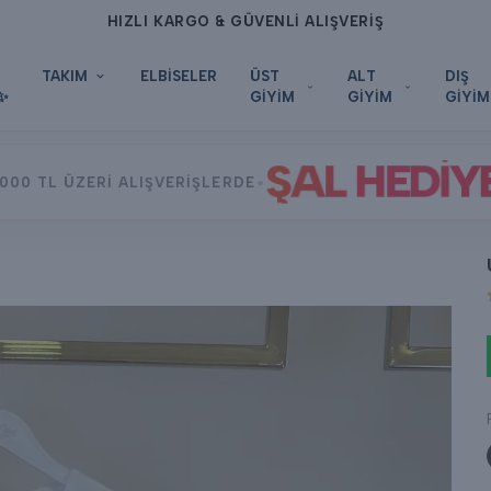
HIZLI KARGO & GÜVENLİ ALIŞVERİŞ
TAKIM
ELBİSELER
ÜST
ALT
DIŞ
✨
GİYİM
GİYİM
GİYİM
ŞAL HEDİY
•
000 TL ÜZERİ ALIŞVERİŞLERDE