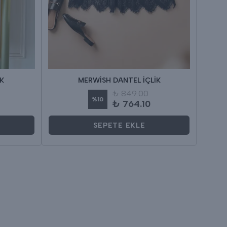
K
MERWİSH DANTEL İÇLİK
₺ 849.00
%
10
₺ 764.10
SEPETE EKLE