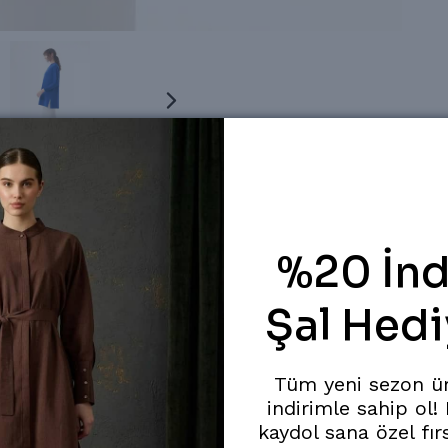
%20 İnd
Şal Hedi
Tüm yeni sezon ü
indirimle sahip ol!
kaydol sana özel fır