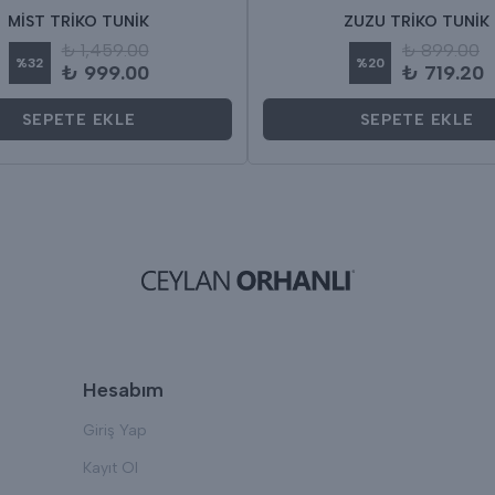
MİST TRİKO TUNİK
ZUZU TRİKO TUNİK
₺ 1,459.00
₺ 899.00
%
32
%
20
₺ 999.00
₺ 719.20
SEPETE EKLE
SEPETE EKLE
Hesabım
Giriş Yap
Kayıt Ol