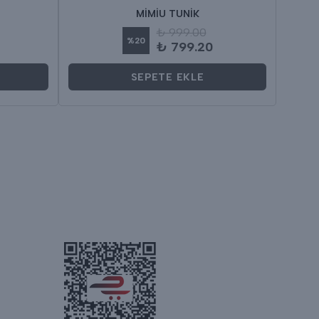
MİMİU TUNİK
₺ 999.00
%
20
₺ 799.20
SEPETE EKLE