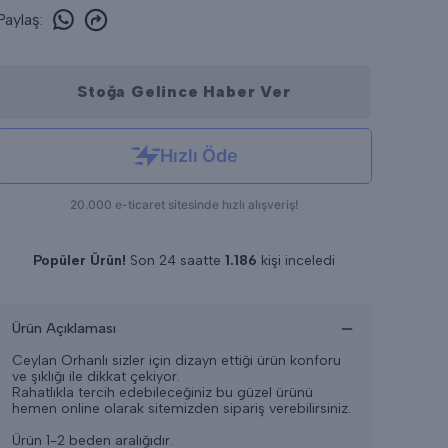
Paylaş
:
Stoğa Gelince Haber Ver
Popüler Ürün!
Son 24 saatte
1.186
kişi inceledi
Son 24 saatte
14
adet satıldı
Ürün Açıklaması
Ceylan Orhanlı sizler için dizayn ettiği ürün konforu
ve şıklığı ile dikkat çekiyor.
Rahatlıkla tercih edebileceğiniz bu güzel ürünü
hemen online olarak sitemizden sipariş verebilirsiniz.
Ürün 1-2 beden aralığıdır.