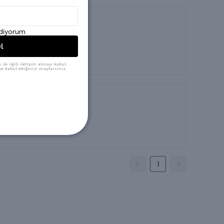
ediyorum
l
ile ilgili iletişim almayı kabul
e kabul ettiğinizi onaylarsınız.
1