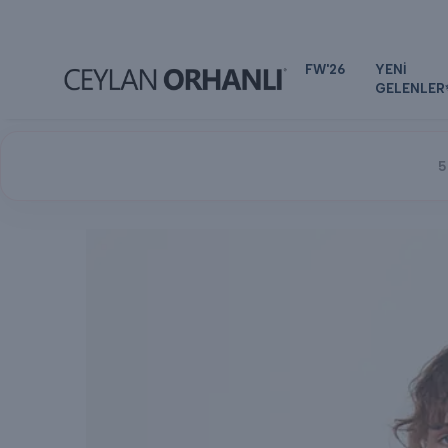
FW'26
YENİ
GELENLER
5