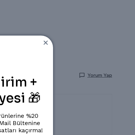
Yorum Yap
irim +
yesi 🎁
rünlerine %20
 Mail Bültenine
satları kaçırma!