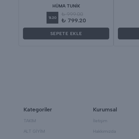
İK
HÜMA TUNİK
₺ 999.00
%
20
₺ 799.20
SEPETE EKLE
Kategoriler
Kurumsal
TAKIM
İletişim
ALT GİYİM
Hakkımızda