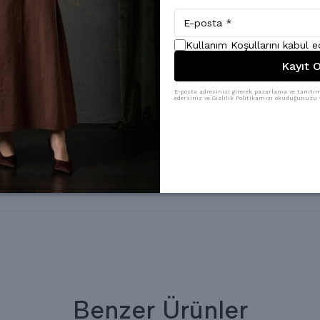
Kullanım Koşullarını kabul 
Kayıt O
E-posta adresinizi girerek pazarlama ve tanıtım 
edersiniz ve Gizlilik Politikamızı okuduğunuzu v
Benzer Ürünler