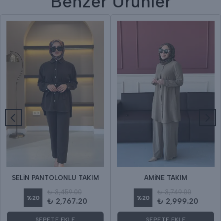
Benzer Ürünler
SELİN PANTOLONLU TAKIM
AMİNE TAKIM
₺ 3,459.00
₺ 3,749.00
%
20
%
20
₺ 2,767.20
₺ 2,999.20
SEPETE EKLE
SEPETE EKLE