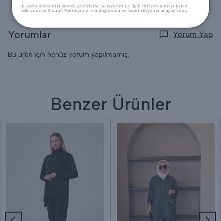
E-posta adresinizi girerek pazarlama ve tanıtım ile ilgili iletişim almayı kabul
edersiniz ve Gizlilik Politikamızı okuduğunuzu ve kabul ettiğinizi onaylarsınız.
Yorumlar
Yorum Yap
Bu ürün için henüz yorum yapılmamış.
Benzer Ürünler