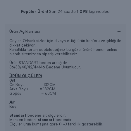
Popüler Ürün!
Son 24 saatte
1.098
kişi inceledi
Son 24 saatte
12
adet satıldı
Ürün Açıklaması
Ceylan Orhanlı sizler için dizayn ettiği ürün konforu ve şıklığı ile
dikkat çekiyor.
Rahatlıkla tercih edebileceğiniz bu güzel ürünü hemen online
olarak sitemizden sipariş verebilirsiniz.
Ürün STANDART beden aralığıdır.
36/38/40/42/44/46 Bedene Uyumludur.
ÜRÜN ÖLÇÜLERİ
Üst
Ön Boyu = 132CM
Arka Boyu = 132CM
Göğüs = 60CM
Alt
Boy =
Standart
bedene ait ölçülerdir.
Manken bedeni
standart
bedendir.
Ölçüler ürün kumaşına göre (+-) farklılık gösterebilir.