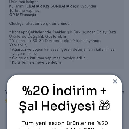
Ürün tam kalıptır.
Kullanımı
İLBAHAR KIŞ SONBAHAR
için uygundur.
Terletme yapmaz.
ÖR ME
kumaştır.
Oldukça rahat bir ve şık bir üründür.
* Konsept Çekimlerinde Renkler Işık Farklılığından Dolayı Bazı
Ürünlerde Değişiklik Gösterebilir.
* Yıkama: Ilık 30-35 Derecede elde Yıkama ayarında
Yapılabilir,
* Ağartıcı ve yoğun kimyasal içeren deterjanların kullanılması
tavsiye edilmez.
* Gölge de kurutma yapılması tavsiye edilir.
* Kuru Temizlemeye verilebilir.
%20 İndirim +
Yorumlar
Yorum Yap
Şal Hediyesi 🎁
5 değerlendirmeye göre
Tüm yeni sezon ürünlerine %20
Harika triko elbiseler