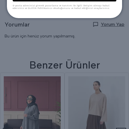
E-posta adresinizi girerek pazarlama ve tanıtım ile ilgili iletişim almayı kabul
edersiniz ve Gizlilik Politikamızı okuduğunuzu ve kabul ettiğinizi onaylarsınız.
Yorumlar
Yorum Yap
Bu ürün için henüz yorum yapılmamış.
Benzer Ürünler