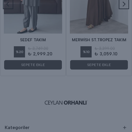
SEDEF TAKIM
MERWİSH ST.TROPEZ TAKIM
₺ 3,749.00
₺ 3,399.00
%
20
%
10
₺ 2,999.20
₺ 3,059.10
SEPETE EKLE
SEPETE EKLE
Kategoriler