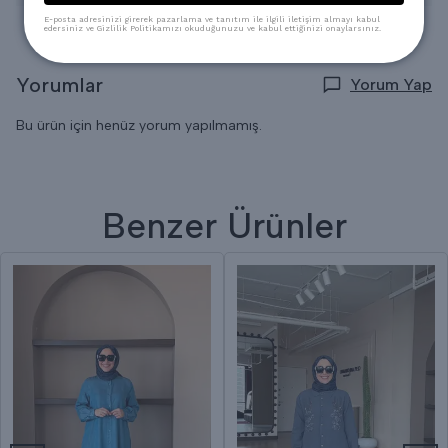
E-posta adresinizi girerek pazarlama ve tanıtım ile ilgili iletişim almayı kabul
edersiniz ve Gizlilik Politikamızı okuduğunuzu ve kabul ettiğinizi onaylarsınız.
Yorumlar
Yorum Yap
Bu ürün için henüz yorum yapılmamış.
Benzer Ürünler