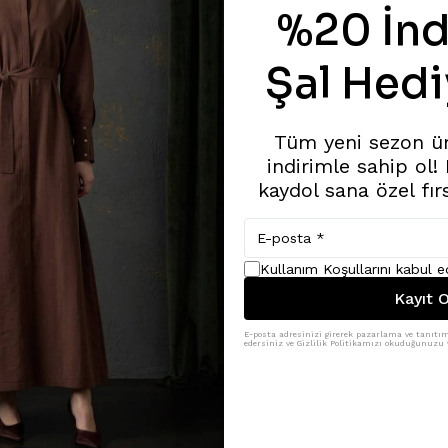
%20 İnd
Şal Hedi
Tüm yeni sezon ü
indirimle sahip ol!
kaydol sana özel fır
Kullanım Koşullarını kabul 
Kayıt O
E-posta adresinizi girerek pazarlama ve tanıtım 
edersiniz ve Gizlilik Politikamızı okuduğunuzu v
Benzer Ürünler