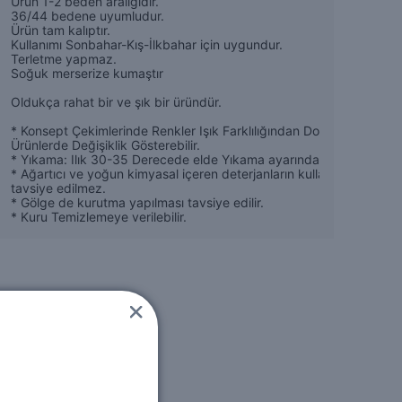
Ürün 1-2 beden aralığıdır.
36/44 bedene uyumludur.
Ürün tam kalıptır.
Kullanımı Sonbahar-Kış-İlkbahar için uygundur.
Terletme yapmaz.
Soğuk merserize kumaştır
Oldukça rahat bir ve şık bir üründür.
* Konsept Çekimlerinde Renkler Işık Farklılığından Dolayı Bazı
Ürünlerde Değişiklik Gösterebilir.
* Yıkama: Ilık 30-35 Derecede elde Yıkama ayarında Yapılabilir,
* Ağartıcı ve yoğun kimyasal içeren deterjanların kullanılması
tavsiye edilmez.
* Gölge de kurutma yapılması tavsiye edilir.
* Kuru Temizlemeye verilebilir.