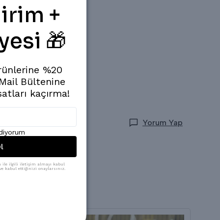
irim +
yesi 🎁
rünlerine %20
 Mail Bültenine
satları kaçırma!
Yorum Yap
ediyorum
l
ile ilgili iletişim almayı kabul
e kabul ettiğinizi onaylarsınız.