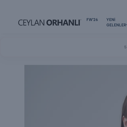
FW'26
YENİ
GELENLER
5