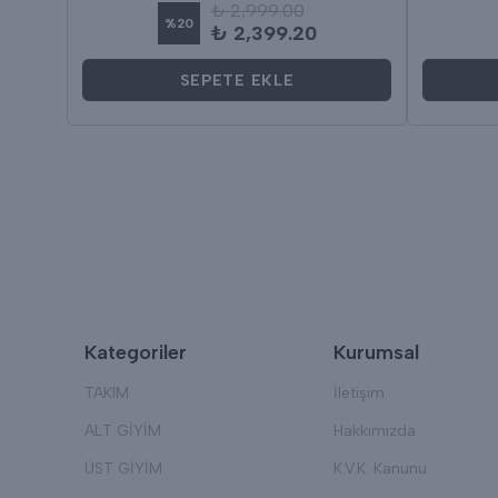
₺ 2,999.00
%
20
₺ 2,399.20
SEPETE EKLE
Kategoriler
Kurumsal
TAKIM
İletişim
ALT GİYİM
Hakkımızda
ÜST GİYİM
K.V.K. Kanunu