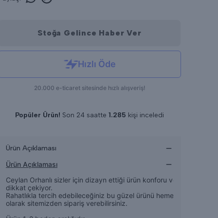
Stoğa Gelince Haber Ver
Popüler Ürün!
Son 24 saatte
1.285
kişi inceledi
Son 24 saatte
17
adet satıldı
Ürün Açıklaması
Ürün Açıklaması
Ceylan Orhanlı sizler için dizayn ettiği ürün konforu ve şıklığı ile
dikkat çekiyor.
Rahatlıkla tercih edebileceğiniz bu güzel ürünü hemen online
olarak sitemizden sipariş verebilirsiniz.