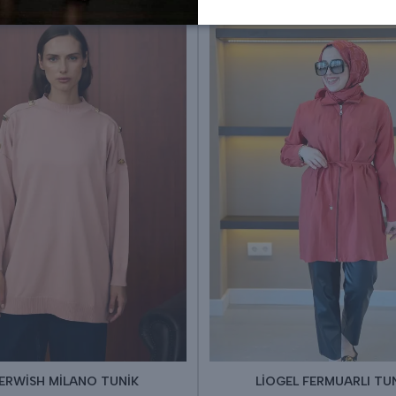
ERWİSH MİLANO TUNİK
LİOGEL FERMUARLI TU