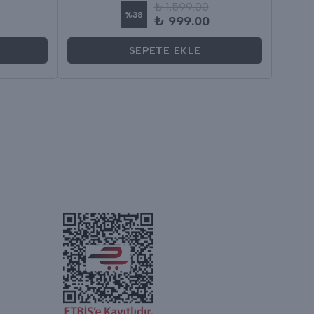
₺ 1,599.00
%
38
₺ 999.00
SEPETE EKLE