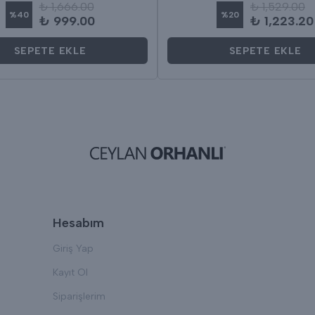
₺ 1,666.00
₺ 1,529.00
%
40
%
20
₺ 999.00
₺ 1,223.20
SEPETE EKLE
SEPETE EKLE
Hesabım
Giriş Yap
Kayıt Ol
Siparişlerim