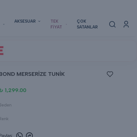
AKSESUAR
TEK
ÇOK
FİYAT
SATANLAR
E
BOND MERSERİZE TUNİK
₺ 1,299.00
Beden
Renk
Paylaş
: