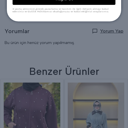
* Kuru Temizlemeye verilebilir.
E-posta adresinizi girerek pazarlama ve tanıtım ile ilgili iletişim almayı kabul
edersiniz ve Gizlilik Politikamızı okuduğunuzu ve kabul ettiğinizi onaylarsınız.
Yorumlar
Yorum Yap
Bu ürün için henüz yorum yapılmamış.
Benzer Ürünler