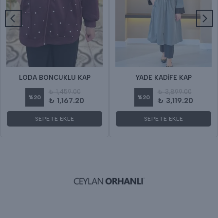
LODA BONCUKLU KAP
YADE KADİFE KAP
₺ 1,459.00
₺ 3,899.00
%
20
%
20
₺ 1,167.20
₺ 3,119.20
SEPETE EKLE
SEPETE EKLE