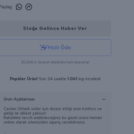
Paylaş
:
Stoğa Gelince Haber Ver
Popüler Ürün!
Son 24 saatte
1.061
kişi inceledi
Son 24 saatte
11
adet satıldı
Ürün Açıklaması
Ceylan Orhanlı sizler için dizayn ettiği ürün konforu ve
şıklığı ile dikkat çekiyor.
Rahatlıkla tercih edebileceğiniz bu güzel ürünü hemen
online olarak sitemizden sipariş verebilirsiniz.