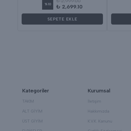
₺ 2,999.00
%
10
₺ 2,699.10
SEPETE EKLE
Kategoriler
Kurumsal
TAKIM
İletişim
ALT GİYİM
Hakkımızda
ÜST GİYİM
K.V.K. Kanunu