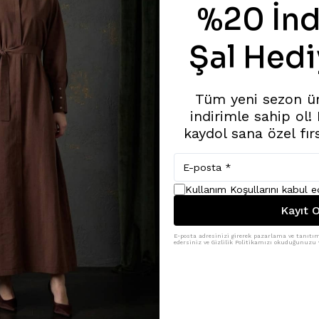
%20 İnd
Şal Hedi
Tüm yeni sezon ü
indirimle sahip ol!
kaydol sana özel fır
Kullanım Koşullarını kabul 
Kayıt O
E-posta adresinizi girerek pazarlama ve tanıtım 
edersiniz ve Gizlilik Politikamızı okuduğunuzu v
Benzer Ürünler