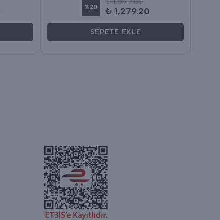
₺ 1,599.00
%
20
0
₺ 1,279.20
SEPETE EKLE