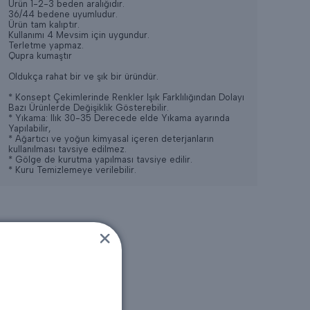
Ürün 1-2-3 beden aralığıdır.
36/44 bedene uyumludur.
Ürün tam kalıptır.
Kullanımı 4 Mevsim için uygundur.
Terletme yapmaz.
Qupra kumaştır
Oldukça rahat bir ve şık bir üründür.
* Konsept Çekimlerinde Renkler Işık Farklılığından Dolayı
Bazı Ürünlerde Değişiklik Gösterebilir.
* Yıkama: Ilık 30-35 Derecede elde Yıkama ayarında
Yapılabilir,
* Ağartıcı ve yoğun kimyasal içeren deterjanların
kullanılması tavsiye edilmez.
* Gölge de kurutma yapılması tavsiye edilir.
* Kuru Temizlemeye verilebilir.