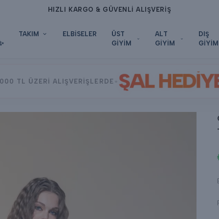
HIZLI KARGO & GÜVENLİ ALIŞVERİŞ
TAKIM
ELBİSELER
ÜST
ALT
DIŞ
✨
GİYİM
GİYİM
GİYİM
ŞAL HEDİY
•
000 TL ÜZERİ ALIŞVERİŞLERDE