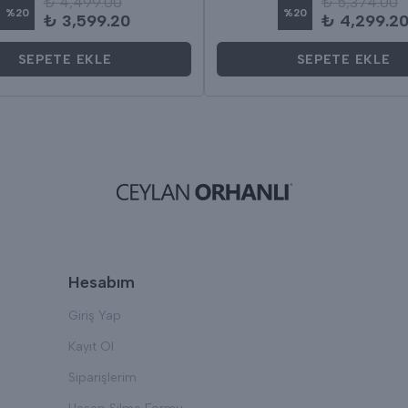
₺ 4,499.00
₺ 5,374.00
%
20
%
20
₺ 3,599.20
₺ 4,299.2
SEPETE EKLE
SEPETE EKLE
Hesabım
Giriş Yap
Kayıt Ol
Siparişlerim