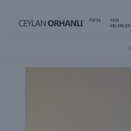
FW'26
YENİ
GELENLER
5