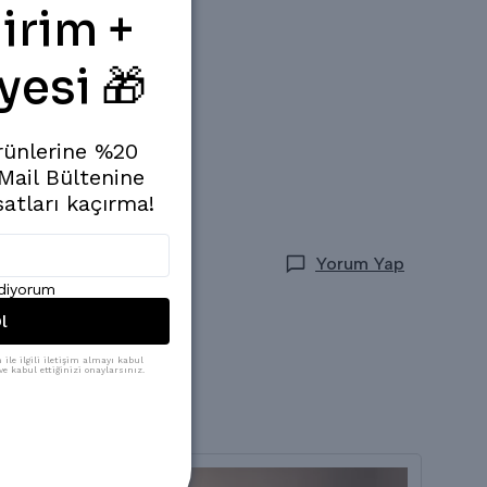
irim +
yesi 🎁
rünlerine %20
 Mail Bültenine
satları kaçırma!
Yorum Yap
ediyorum
l
ile ilgili iletişim almayı kabul
e kabul ettiğinizi onaylarsınız.