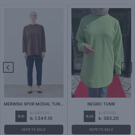
MERWİSH SPOR MODAL TUNİK
NEGRO TUNİK
₺ 1,499.00
₺ 479.00
%
10
%
20
₺ 1,349.10
₺ 383.20
SEPETE EKLE
SEPETE EKLE