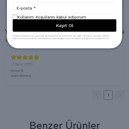
* Kuru Temizlemeye verilebilir.
Kullanım Koşullarını kabul ediyorum
Kayıt Ol
Yorumlar
Yorum Yap
E-posta adresinizi girerek pazarlama ve tanıtım ile ilgili iletişim almayı kabul
edersiniz ve Gizlilik Politikamızı okuduğunuzu ve kabul ettiğinizi onaylarsınız.
1 değerlendirmeye göre
17 Nisan 2025
Aynur
B.
Satın Alınmış
1
Benzer Ürünler