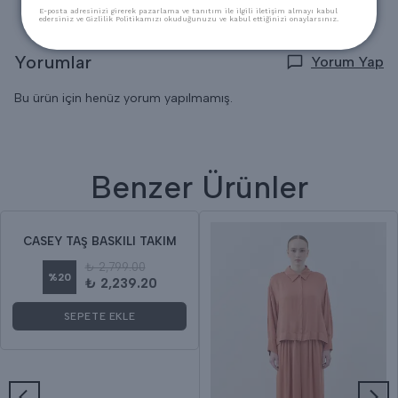
E-posta adresinizi girerek pazarlama ve tanıtım ile ilgili iletişim almayı kabul
edersiniz ve Gizlilik Politikamızı okuduğunuzu ve kabul ettiğinizi onaylarsınız.
Yorumlar
Yorum Yap
Bu ürün için henüz yorum yapılmamış.
Benzer Ürünler
CASEY TAŞ BASKILI TAKIM
₺ 2,799.00
%
20
₺ 2,239.20
SEPETE EKLE