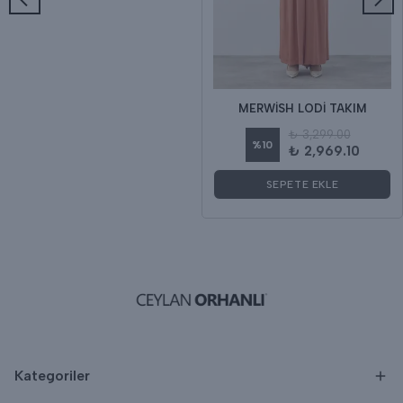
MERWİSH LODİ TAKIM
₺ 3,299.00
%
10
₺ 2,969.10
SEPETE EKLE
Kategoriler