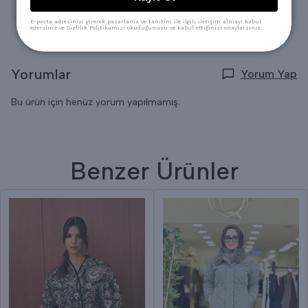
* Kuru Temizlemeye verilebilir.
E-posta adresinizi girerek pazarlama ve tanıtım ile ilgili iletişim almayı kabul
edersiniz ve Gizlilik Politikamızı okuduğunuzu ve kabul ettiğinizi onaylarsınız.
Yorumlar
Yorum Yap
Bu ürün için henüz yorum yapılmamış.
Benzer Ürünler