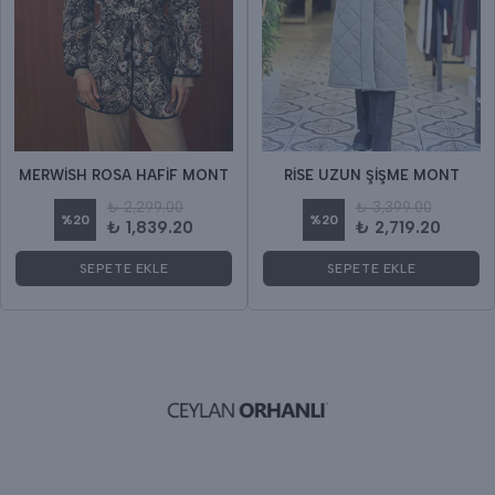
MERWİSH ROSA HAFİF MONT
RİSE UZUN ŞİŞME MONT
₺ 2,299.00
₺ 3,399.00
%
20
%
20
₺ 1,839.20
₺ 2,719.20
SEPETE EKLE
SEPETE EKLE